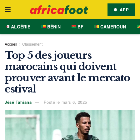
APP
ALGÉRIE
BÉNIN
BF
CAMEROUN
Accueil
Classement
Top 5 des joueurs
marocains qui doivent
prouver avant le mercato
estival
Jésé Tahiana
Posté le mars 6, 2025