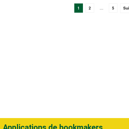
1
2
…
5
Su
Applications de bookmakers