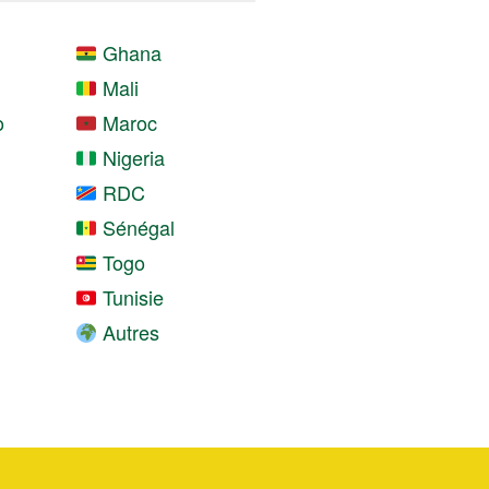
Ghana
Mali
o
Maroc
Nigeria
RDC
Sénégal
Togo
Tunisie
Autres