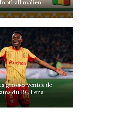
 football malien
us grosses ventes de
cains du RC Lens