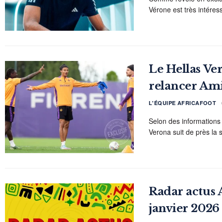
Vérone est très intéress
Le Hellas Ver
relancer Am
L'ÉQUIPE AFRICAFOOT
Selon des informations o
Verona suit de près la s
Radar actus A
janvier 2026