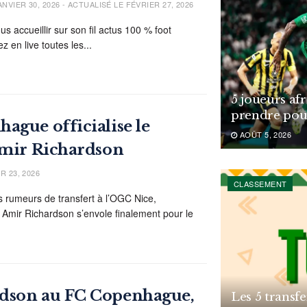
NVIER 30, 2026 - ACTUALISÉ LE FÉVRIER 27, 2026
ous accueillir sur son fil actus 100 % foot
z en live toutes les...
5 joueurs af
prendre pou
ague officialise le
AOÛT 5, 2026
Amir Richardson
R 23, 2026
CLASSEMENT
 rumeurs de transfert à l’OGC Nice,
n Amir Richardson s’envole finalement pour le
dson au FC Copenhague,
Les 5 transfe