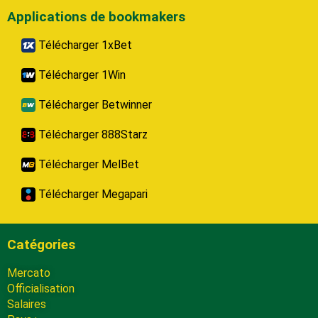
Applications de bookmakers
Télécharger 1xBet
Télécharger 1Win
Télécharger Betwinner
Télécharger 888Starz
Télécharger MelBet
Télécharger Megapari
Catégories
Mercato
Officialisation
Salaires