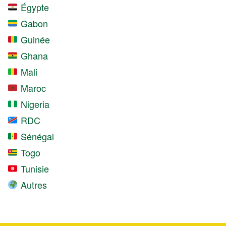
Égypte
Gabon
Guinée
Ghana
Mali
Maroc
Nigeria
RDC
Sénégal
Togo
Tunisie
Autres