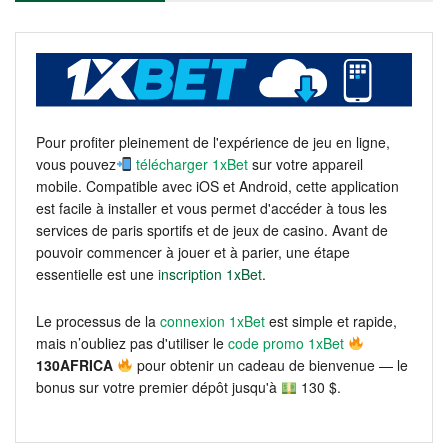
Pour profiter pleinement de l'expérience de jeu en ligne,
vous pouvez
télécharger 1xBet
sur votre appareil
mobile. Compatible avec iOS et Android, cette application
est facile à installer et vous permet d'accéder à tous les
services de paris sportifs et de jeux de casino. Avant de
pouvoir commencer à jouer et à parier, une étape
essentielle est une
inscription 1xBet
.
Le processus de la
connexion 1xBet
est simple et rapide,
mais n’oubliez pas d'utiliser le
code promo 1xBet
130AFRICA
pour obtenir un cadeau de bienvenue — le
bonus sur votre premier dépôt jusqu'à
130 $.