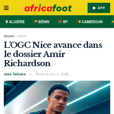
APP
ALGÉRIE
BÉNIN
BF
CAMEROUN
Accueil
Actus
L’OGC Nice avance dans
le dossier Amir
Richardson
Jésé Tahiana
Posté le juin 3, 2026