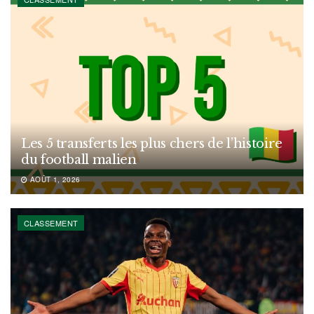
Les 5 transferts les plus chers de l’histoire
du football malien
AOÛT 1, 2026
CLASSEMENT