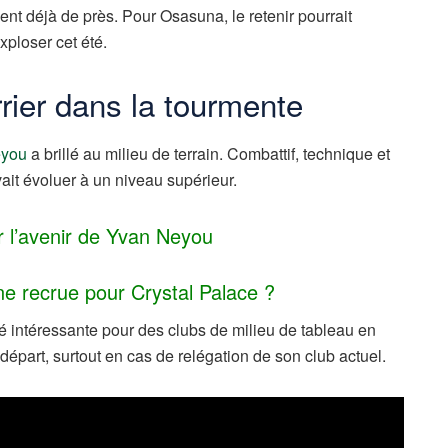
ent déjà de près. Pour Osasuna, le retenir pourrait
exploser cet été.
rier dans la tourmente
eyou
a brillé au milieu de terrain. Combattif, technique et
it évoluer à un niveau supérieur.
 l’avenir de Yvan Neyou
ne recrue pour Crystal Palace ?
é intéressante pour des clubs de milieu de tableau en
part, surtout en cas de relégation de son club actuel.