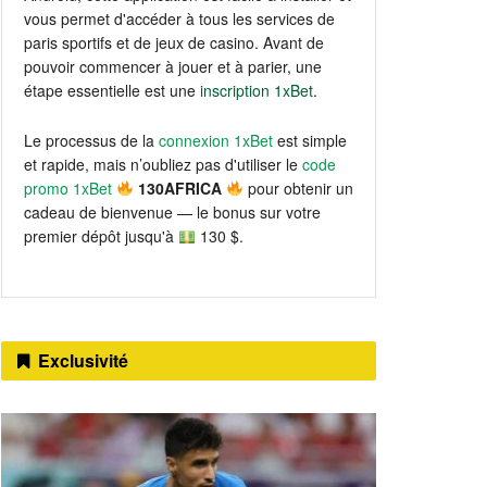
vous permet d'accéder à tous les services de
paris sportifs et de jeux de casino. Avant de
pouvoir commencer à jouer et à parier, une
étape essentielle est une
inscription 1xBet
.
Le processus de la
connexion 1xBet
est simple
et rapide, mais n’oubliez pas d'utiliser le
code
promo 1xBet
130AFRICA
pour obtenir un
cadeau de bienvenue — le bonus sur votre
premier dépôt jusqu'à
130 $.
Exclusivité