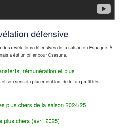
élation défensive
des révélations défensives de la saison en Espagne. À
ais a été un pilier pour Osasuna.
nsferts, rémunération et plus
 et son sens du placement font de lui un profil très
s plus chers de la saison 2024/25
 plus chers (avril 2025)