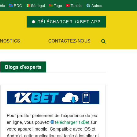
ria
RDC
Sénégal
Togo
Tunisie
Autres
TÉLÉCHARGER 1XBET APP
NOSTICS
CONTACTEZ-NOUS
Blogs d’experts
Pour profiter pleinement de l'expérience de jeu
en ligne, vous pouvez
télécharger 1xBet
sur
votre appareil mobile. Compatible avec iOS et
Android, cette application est facile à installer et