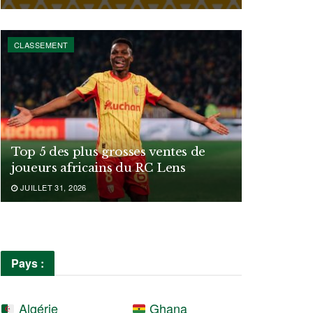
CLASSEMENT
Top 5 des plus grosses ventes de
joueurs africains du RC Lens
JUILLET 31, 2026
Pays :
Algérie
Ghana