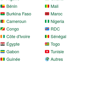
Bénin
Mali
Burkina Faso
Maroc
Cameroun
Nigeria
Congo
RDC
Côte d'Ivoire
Sénégal
Égypte
Togo
Gabon
Tunisie
Guinée
Autres