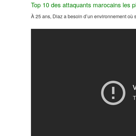
Top 10 des attaquants marocains les pl
À 25 ans, Diaz a besoin d’un environnement où son