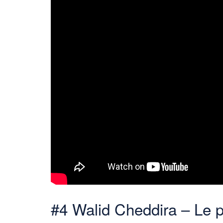
#4 Walid Cheddira – Le 