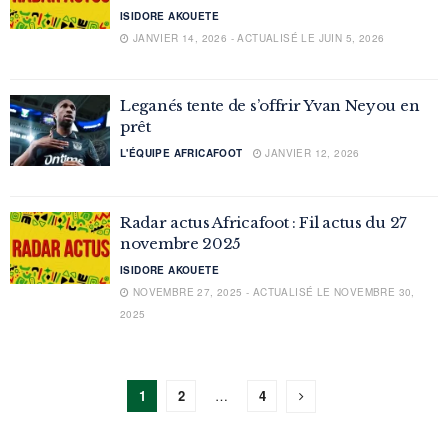
ISIDORE AKOUETE
JANVIER 14, 2026 - ACTUALISÉ LE JUIN 5, 2026
Leganés tente de s’offrir Yvan Neyou en
prêt
L'ÉQUIPE AFRICAFOOT
JANVIER 12, 2026
Radar actus Africafoot : Fil actus du 27
novembre 2025
ISIDORE AKOUETE
NOVEMBRE 27, 2025 - ACTUALISÉ LE NOVEMBRE 30,
2025
1
2
…
4