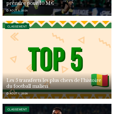
prendre pour 10 M€
AOÛT 5, 2026
CLASSEMENT
Les 5 transferts les plus chers de l’histoire
du football malien
AOÛT 1, 2026
CLASSEMENT