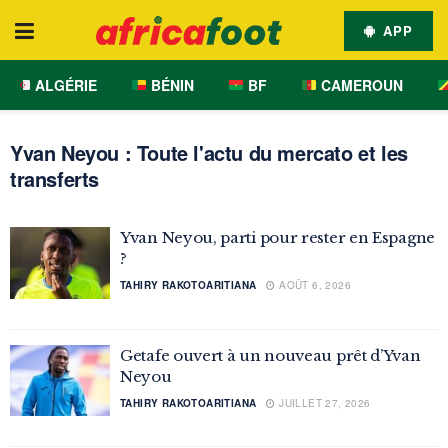
APP
ALGÉRIE
BÉNIN
BF
CAMEROUN
Yvan Neyou : Toute l'actu du mercato et les
transferts
Yvan Neyou, parti pour rester en Espagne
?
TAHIRY RAKOTOARITIANA
AOÛT 6, 2026
Getafe ouvert à un nouveau prêt d’Yvan
Neyou
TAHIRY RAKOTOARITIANA
JUILLET 27, 2026