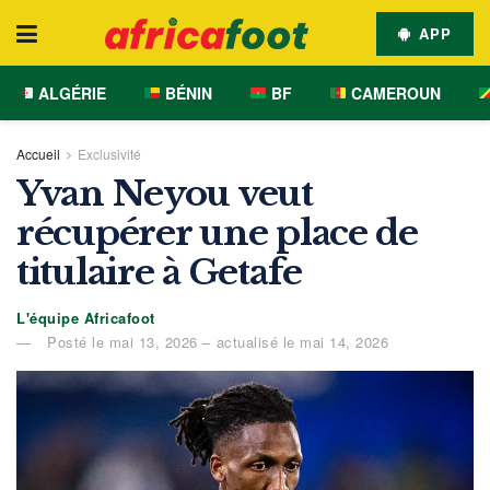
APP
ALGÉRIE
BÉNIN
BF
CAMEROUN
Accueil
Exclusivité
Yvan Neyou veut
récupérer une place de
titulaire à Getafe
L'équipe Africafoot
Posté le mai 13, 2026 – actualisé le mai 14, 2026