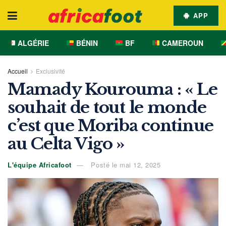
APP
ALGÉRIE
BÉNIN
BF
CAMEROUN
Accueil
Exclusivité
Mamady Kourouma : « Le
souhait de tout le monde
c’est que Moriba continue
au Celta Vigo »
L'équipe Africafoot
Posté le mai 12, 2025