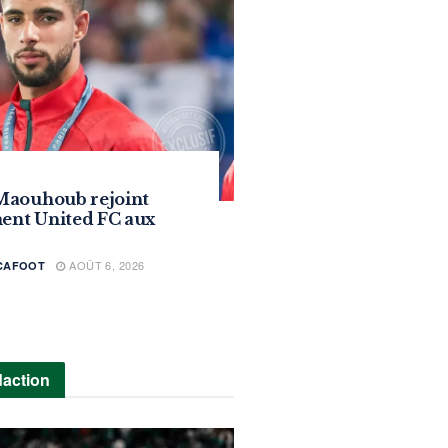
Maouhoub rejoint
ment United FC aux
AOÛT 6, 2026
ICAFOOT
daction