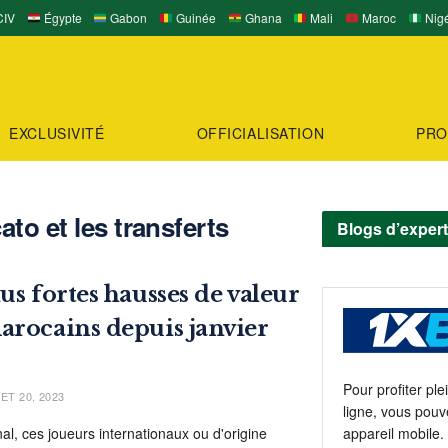
IV
Égypte
Gabon
Guinée
Ghana
Mali
Maroc
Nigé
EXCLUSIVITÉ
OFFICIALISATION
PRO
to et les transferts
Blogs d’exper
us fortes hausses de valeur
arocains depuis janvier
Pour profiter pl
ET 20, 2023
ligne, vous pouv
appareil mobile.
al, ces joueurs internationaux ou d'origine