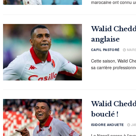
marocaine ont connu un
Walid Cheddi
anglaise
MARS 
CAFIL PASTORÉ
Cette saison, Walid Che
sa carrière professionn
Walid Cheddi
bouclé !
JAN
ISIDORE AKOUETE
Le Napoli pense à l'ave