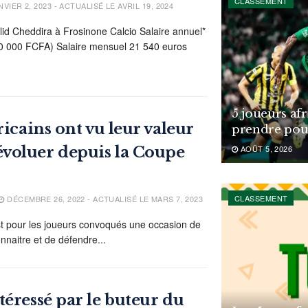
CLASSEMENT
VIER 2, 2023 - ACTUALISÉ LE AVRIL 19, 2024
lid Cheddira à Frosinone Calcio Salaire annuel*
0 000 FCFA) Salaire mensuel 21 540 euros
5 joueurs af
ricains ont vu leur valeur
prendre pou
voluer depuis la Coupe
AOÛT 5, 2026
CLASSEMENT
DÉCEMBRE 26, 2022 - ACTUALISÉ LE MARS 7, 2023
 pour les joueurs convoqués une occasion de
connaitre et de défendre...
téressé par le buteur du