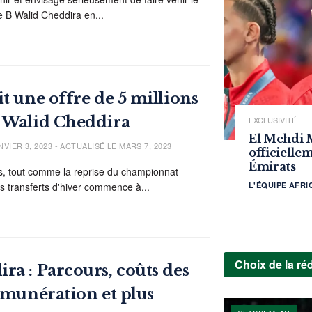
e B Walid Cheddira en...
t une offre de 5 millions
r Walid Cheddira
EXCLUSIVITÉ
El Mehdi 
VIER 3, 2023 - ACTUALISÉ LE MARS 7, 2023
officielle
Émirats
es, tout comme la reprise du championnat
es transferts d'hiver commence à...
L'ÉQUIPE AFR
Choix de la ré
ra : Parcours, coûts des
rémunération et plus