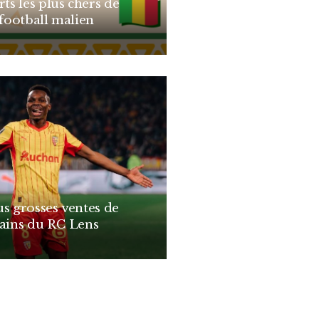
rts les plus chers de
 football malien
us grosses ventes de
cains du RC Lens