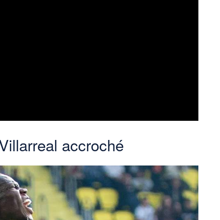
Villarreal accroché