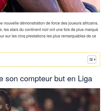
e nouvelle démonstration de force des joueurs africains.
e, les stars du continent noir ont une fois de plus marqué
r sur les cinq prestations les plus remarquables de ce
 son compteur but en Liga