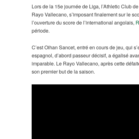
Lors de la 15e journée de Liga, l’Athletic Club d
Rayo Vallecano, s’imposant finalement sur le sco
l’ouverture du score de l’international angolais,
R
période.
C’est Oihan Sancet, entré en cours de jeu, qui s’
espagnol, d’abord passeur décisif, a égalisé avant
imparable. Le Rayo Vallecano, après cette défaite
son premier but de la saison.