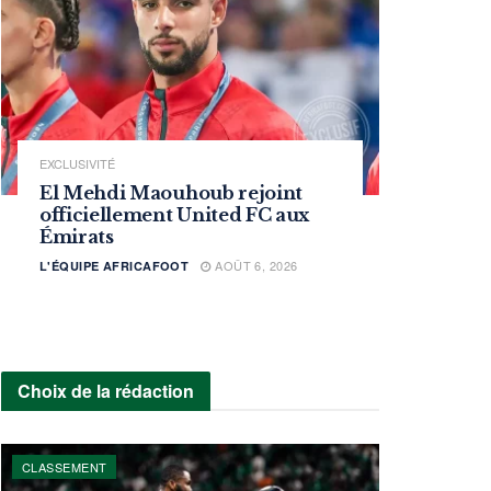
EXCLUSIVITÉ
El Mehdi Maouhoub rejoint
officiellement United FC aux
Émirats
AOÛT 6, 2026
L'ÉQUIPE AFRICAFOOT
Choix de la rédaction
CLASSEMENT