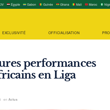
IV
Égypte
Gabon
Guinée
Ghana
Mali
Maroc
Nigé
EXCLUSIVITÉ
OFFICIALISATION
PRO
eures performances
fricains en Liga
4
en
Actus