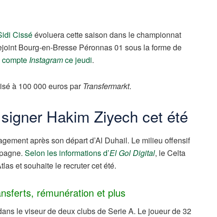
Sidi Cissé
évoluera cette saison dans le championnat
n rejoint Bourg-en-Bresse Péronnas 01 sous la forme de
n compte
Instagram
ce jeudi
.
risé à 100 000 euros par
Transfermarkt
.
 signer Hakim Ziyech cet été
agement après son départ d’Al Duhail. Le milieu offensif
Espagne.
Selon les informations d’
El Gol Digital
, le Celta
las et souhaite le recruter cet été.
nsferts, rémunération et plus
 dans le viseur de deux clubs de Serie A. Le joueur de 32