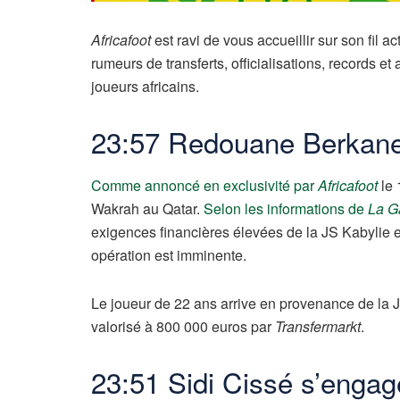
Africafoot
est ravi de vous accueillir sur son fil a
rumeurs de transferts, officialisations, records et
joueurs africains.
23:57 Redouane Berkane 
Comme annoncé en exclusivité par
Africafoot
le 
Wakrah au Qatar.
Selon les informations de
La Ga
exigences financières élevées de la JS Kabylie et s
opération est imminente.
Le joueur de 22 ans arrive en provenance de la J
valorisé à 800 000 euros par
Transfermarkt
.
23:51 Sidi Cissé s’engag