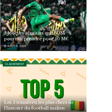
5 joueurs africains que l’OM
pourrait prendre pour 10 M€
AOÛT 5, 2026
CLASSEMENT
Les 5 transferts les plus chers de
l’histoire du football malien