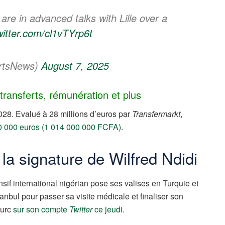
 in advanced talks with Lille over a
witter.com/cl1vTYrp6t
rtsNews)
August 7, 2025
transferts, rémunération et plus
 2028. Evalué à 28 millions d’euros par
Transfermarkt
,
60 000 euros (1 014 000 000 FCFA)
.
 la signature de Wilfred Ndidi
nsif international nigérian pose ses valises en Turquie et
anbul pour passer sa visite médicale et finaliser son
 turc
sur son compte
Twitter
ce jeudi
.