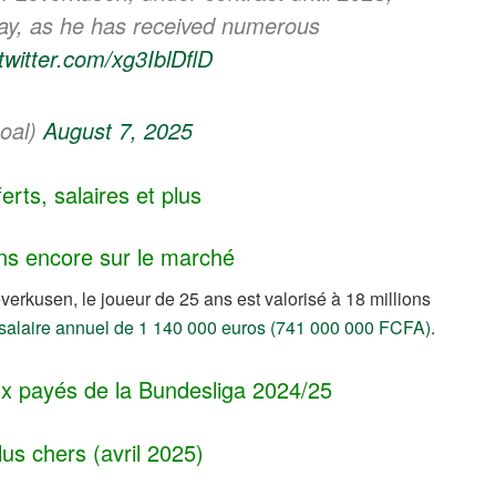
Day, as he has received numerous
.twitter.com/xg3IblDflD
goal)
August 7, 2025
erts, salaires et plus
ins encore sur le marché
verkusen, le joueur de 25 ans est valorisé à 18 millions
n salaire annuel de 1 140 000 euros (741 000 000 FCFA)
.
ux payés de la Bundesliga 2024/25
us chers (avril 2025)