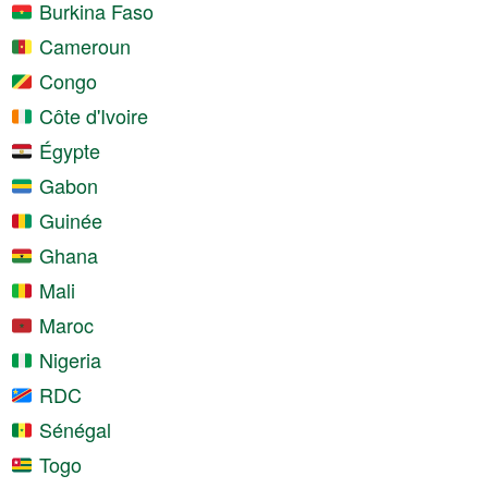
Burkina Faso
Cameroun
Congo
Côte d'Ivoire
Égypte
Gabon
Guinée
Ghana
Mali
Maroc
Nigeria
RDC
Sénégal
Togo