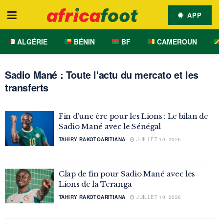
APP
ALGÉRIE
BÉNIN
BF
CAMEROUN
Sadio Mané : Toute l'actu du mercato et les
transferts
Fin d’une ère pour les Lions : Le bilan de
Sadio Mané avec le Sénégal
TAHIRY RAKOTOARITIANA
JUILLET 10, 2026
Clap de fin pour Sadio Mané avec les
Lions de la Teranga
TAHIRY RAKOTOARITIANA
JUILLET 10, 2026