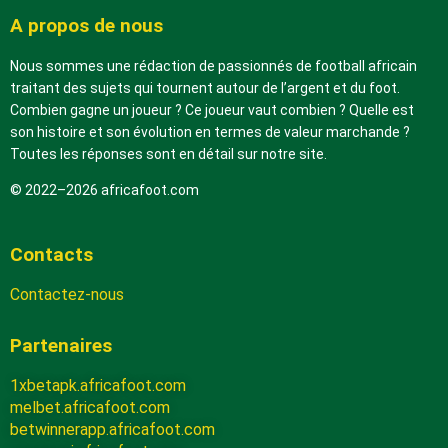
A propos de nous
Nous sommes une rédaction de passionnés de football africain
traitant des sujets qui tournent autour de l’argent et du foot.
Combien gagne un joueur ? Ce joueur vaut combien ? Quelle est
son histoire et son évolution en termes de valeur marchande ?
Toutes les réponses sont en détail sur notre site.
© 2022–2026 africafoot.com
Contacts
Contactez-nous
Partenaires
1xbetapk.africafoot.com
melbet.africafoot.com
betwinnerapp.africafoot.com