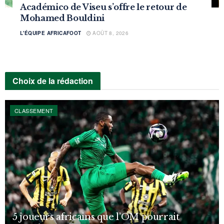
Académico de Viseu s’offre le retour de
Mohamed Bouldini
L'ÉQUIPE AFRICAFOOT
AOÛT 8, 2026
Choix de la rédaction
CLASSEMENT
5 joueurs africains que l’OM pourrait