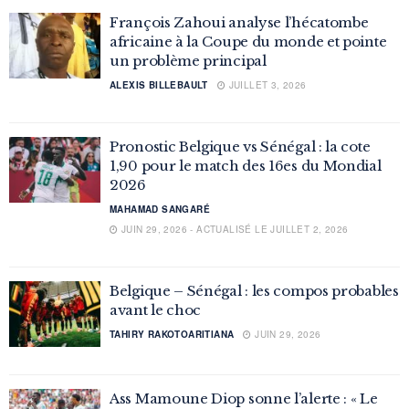
François Zahoui analyse l’hécatombe
africaine à la Coupe du monde et pointe
un problème principal
ALEXIS BILLEBAULT
JUILLET 3, 2026
Pronostic Belgique vs Sénégal : la cote
1,90 pour le match des 16es du Mondial
2026
MAHAMAD SANGARÉ
JUIN 29, 2026 - ACTUALISÉ LE JUILLET 2, 2026
Belgique – Sénégal : les compos probables
avant le choc
TAHIRY RAKOTOARITIANA
JUIN 29, 2026
Ass Mamoune Diop sonne l’alerte : « Le