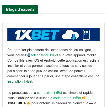
Blogs d’experts
Pour profiter pleinement de l'expérience de jeu en ligne,
vous pouvez
télécharger 1xBet
sur votre appareil mobile.
Compatible avec iOS et Android, cette application est facile à
installer et vous permet d'accéder à tous les services de
paris sportifs et de jeux de casino. Avant de pouvoir
commencer à jouer et à parier, une étape essentielle est une
inscription 1xBet
.
Le processus de la
connexion 1xBet
est simple et rapide,
mais n’oubliez pas d'utiliser le
code promo 1xBet
130AFRICA
pour obtenir un cadeau de bienvenue — le