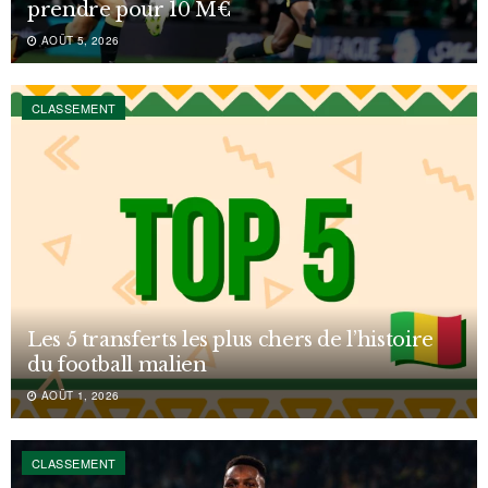
prendre pour 10 M€
AOÛT 5, 2026
CLASSEMENT
Les 5 transferts les plus chers de l’histoire
du football malien
AOÛT 1, 2026
CLASSEMENT