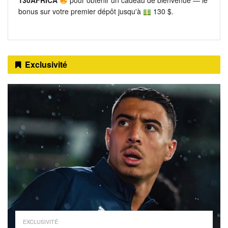
130AFRICA
pour obtenir un cadeau de bienvenue — le
bonus sur votre premier dépôt jusqu'à
130 $.
Exclusivité
EXCLUSIVITÉ