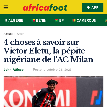
APP
ALGÉRIE
BÉNIN
BF
CAMEROUN
Accueil
Actus
4 choses à savoir sur
Victor Eletu, la pépite
nigériane de l’AC Milan
John Attisso
Posté le octobre 24, 2023