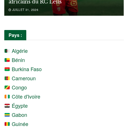
africains du RC Lens
JUILLET 31, 2026
Pays :
Algérie
Bénin
Burkina Faso
Cameroun
Congo
Côte d'Ivoire
Égypte
Gabon
Guinée