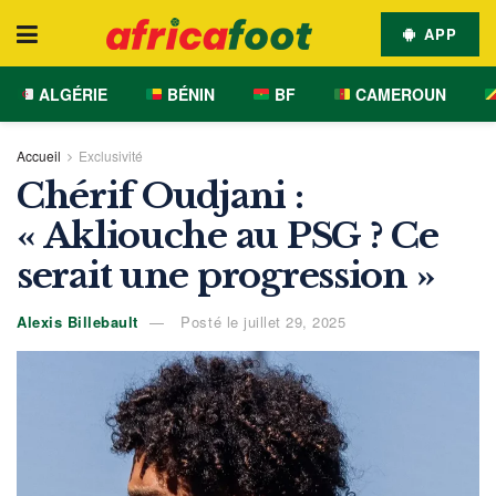
APP
ALGÉRIE
BÉNIN
BF
CAMEROUN
Accueil
Exclusivité
Chérif Oudjani :
« Akliouche au PSG ? Ce
serait une progression »
Alexis Billebault
Posté le juillet 29, 2025