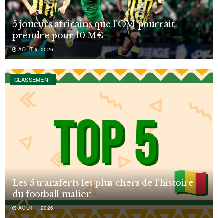
5 joueurs africains que l’OM pourrait
prendre pour 10 M€
AOÛT 5, 2026
CLASSEMENT
Les 5 transferts les plus chers de l’histoire
du football malien
AOÛT 1, 2026