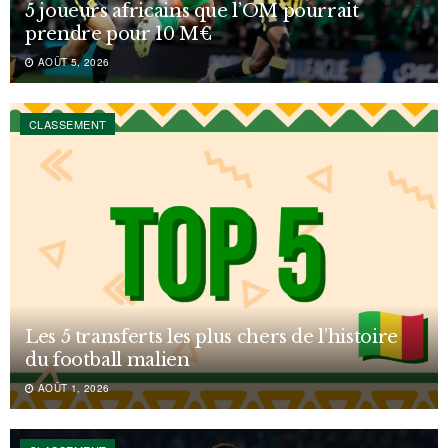
5 joueurs africains que l’OM pourrait
prendre pour 10 M€
AOÛT 5, 2026
CLASSEMENT
Les 5 transferts les plus chers de l’histoire
du football malien
AOÛT 1, 2026