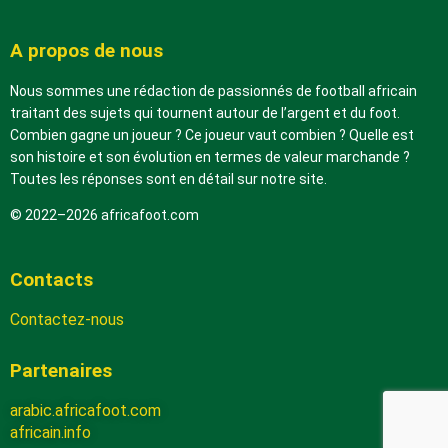
A propos de nous
Nous sommes une rédaction de passionnés de football africain
traitant des sujets qui tournent autour de l’argent et du foot.
Combien gagne un joueur ? Ce joueur vaut combien ? Quelle est
son histoire et son évolution en termes de valeur marchande ?
Toutes les réponses sont en détail sur notre site.
© 2022–2026 africafoot.com
Contacts
Contactez-nous
Partenaires
arabic.africafoot.com
africain.info