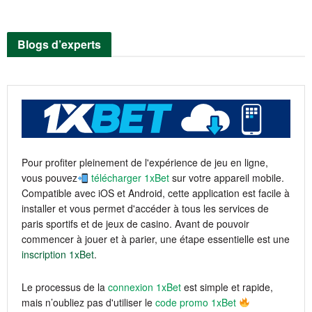
Blogs d’experts
Pour profiter pleinement de l'expérience de jeu en ligne,
vous pouvez
télécharger 1xBet
sur votre appareil mobile.
Compatible avec iOS et Android, cette application est facile à
installer et vous permet d'accéder à tous les services de
paris sportifs et de jeux de casino. Avant de pouvoir
commencer à jouer et à parier, une étape essentielle est une
inscription 1xBet
.
Le processus de la
connexion 1xBet
est simple et rapide,
mais n’oubliez pas d'utiliser le
code promo 1xBet