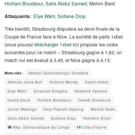
Hicham Boudaoui
,
Salis Abdul Samed
, Melvin Bard
Attaquants
:
Elye Wahi
,
Sofiane Diop
Très bientôt, Strasbourg disputera sa demi-finale de la
Coupe de France face à Nice. La société de paris 1xbet
(vous pouvez
télécharger 1xbet
ici) propose les cotes
suivantes pour ce match – Strasbourg gagne à 1,62, un
match nul est évalué à 3,45, et Nice gagne à 4,13.
Mots-clés :
Abdoul Guemissongui Ouattara
Abdulai Juma Bah
Antoine Mendy
Avant-match
Elye Wahi
Emanuel Emegha
Gessime Yassine
Guéla Doué
Hicham Boudaoui
Ismaël Doukouré
Junior Mwanga
Kojo Peprah Oppong
Martial Godo
Salis Abdul Samed
Sofiane Diop
Yehvann Diouf
Rép. Démocratique du Congo
Côte d'Ivoire