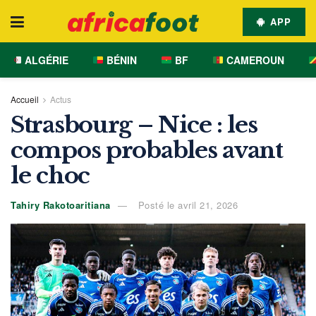
APP
ALGÉRIE
BÉNIN
BF
CAMEROUN
Accueil
Actus
Strasbourg – Nice : les
compos probables avant
le choc
Tahiry Rakotoaritiana
Posté le avril 21, 2026