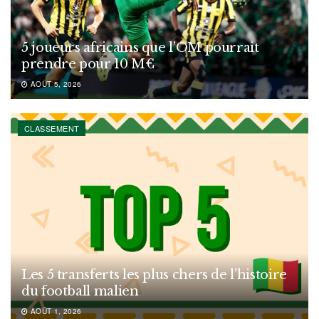
5 joueurs africains que l’OM pourrait
prendre pour 10 M€
AOÛT 5, 2026
CLASSEMENT
Les 5 transferts les plus chers de l’histoire
du football malien
AOÛT 1, 2026