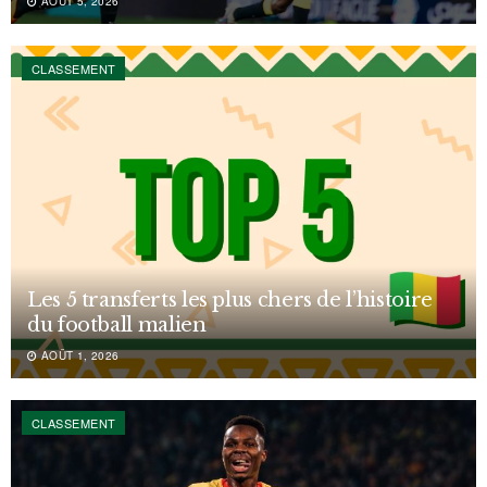
AOÛT 5, 2026
CLASSEMENT
Les 5 transferts les plus chers de l’histoire
du football malien
AOÛT 1, 2026
CLASSEMENT