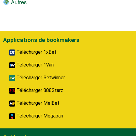
Autres
Applications de bookmakers
Télécharger 1xBet
Télécharger 1Win
Télécharger Betwinner
Télécharger 888Starz
Télécharger MelBet
Télécharger Megapari