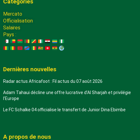
Catégories
Mercato
Officialisation
Salaires
Pays :
Dernières nouvelles
Radar actus Africafoot : Fil actus du 07 août 2026
Adam Tahaui décline une offre lucrative d’Al Sharjah et privilégie
l’Europe
Le FC Schalke 04 officialise le transfert de Junior Dina Ebimbe
A propos de nous