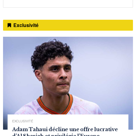
Exclusivité
EXCLUSIVITÉ
Adam Tahaui décline une offre lucrative