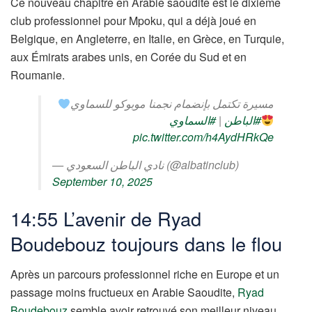
Ce nouveau chapitre en Arabie saoudite est le dixième
club professionnel pour Mpoku, qui a déjà joué en
Belgique, en Angleterre, en Italie, en Grèce, en Turquie,
aux Émirats arabes unis, en Corée du Sud et en
Roumanie.
مسيرة تكتمل بإنضمام نجمنا موبوكو للسماوي
#السماوي
|
#الباطن
pic.twitter.com/h4AydHRkQe
— نادي الباطن السعودي (@albatinclub)
September 10, 2025
14:55 L’avenir de Ryad
Boudebouz toujours dans le flou
Après un parcours professionnel riche en Europe et un
passage moins fructueux en Arabie Saoudite,
Ryad
Boudebouz
semble avoir retrouvé son meilleur niveau