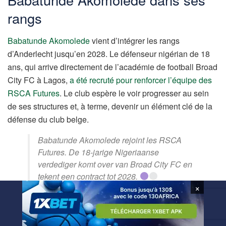
rangs
Babatunde Akomolede
vient d’intégrer les rangs
d’Anderlecht jusqu’en 2028. Le défenseur nigérian de 18
ans, qui arrive directement de l’académie de football Broad
City FC à Lagos,
a été recruté pour renforcer l’équipe des
RSCA Futures
. Le club espère le voir progresser au sein
de ses structures et, à terme, devenir un élément clé de la
défense du club belge.
Babatunde Akomolede rejoint les RSCA
Futures. De 18-jarige Nigeriaanse
verdediger komt over van Broad City FC en
tekent een contract tot 2028.
×
▹ Plus d’infos dans l’app.
pic.twitter.com/MjgfSOjXB0