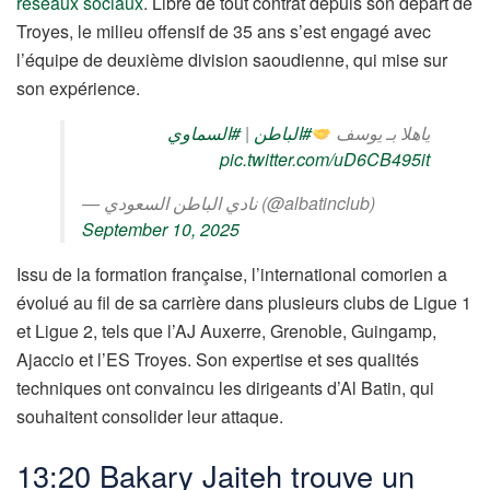
réseaux sociaux
. Libre de tout contrat depuis son départ de
Troyes, le milieu offensif de 35 ans s’est engagé avec
l’équipe de deuxième division saoudienne, qui mise sur
son expérience.
#السماوي
|
#الباطن
ياهلا بـ يوسف
pic.twitter.com/uD6CB495it
— نادي الباطن السعودي (@albatinclub)
September 10, 2025
Issu de la formation française, l’international comorien a
évolué au fil de sa carrière dans plusieurs clubs de Ligue 1
et Ligue 2, tels que l’AJ Auxerre, Grenoble, Guingamp,
Ajaccio et l’ES Troyes. Son expertise et ses qualités
techniques ont convaincu les dirigeants d’Al Batin, qui
souhaitent consolider leur attaque.
13:20 Bakary Jaiteh trouve un