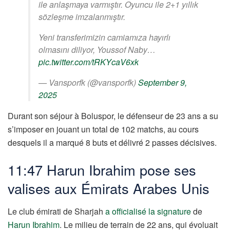
ile anlaşmaya varmıştır. Oyuncu ile 2+1 yıllık
sözleşme imzalanmıştır.
Yeni transferimizin camiamıza hayırlı
olmasını diliyor, Youssof Naby…
pic.twitter.com/tRKYcaV6xk
— Vansporfk (@vansporfk)
September 9,
2025
Durant son séjour à Boluspor, le défenseur de 23 ans a su
s’imposer en jouant un total de 102 matchs, au cours
desquels il a marqué 8 buts et délivré 2 passes décisives.
11:47 Harun Ibrahim pose ses
valises aux Émirats Arabes Unis
Le club émirati de Sharjah
a officialisé la signature
de
Harun Ibrahim
. Le milieu de terrain de 22 ans, qui évoluait