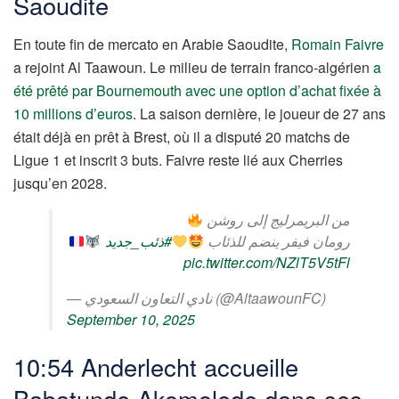
Saoudite
En toute fin de mercato en Arabie Saoudite,
Romain Faivre
a rejoint Al Taawoun. Le milieu de terrain franco-algérien
a
été prêté par Bournemouth avec une option d’achat fixée à
10 millions d’euros
. La saison dernière, le joueur de 27 ans
était déjà en prêt à Brest, où il a disputé 20 matchs de
Ligue 1 et inscrit 3 buts. Faivre reste lié aux Cherries
jusqu’en 2028.
من البريمرليج إلى روشن
رومان فيفر ينضم للذئاب
#ذئب_جديد
pic.twitter.com/NZlT5V5tFl
— نادي التعاون السعودي (@AltaawounFC)
September 10, 2025
10:54 Anderlecht accueille
Babatunde Akomolede dans ses