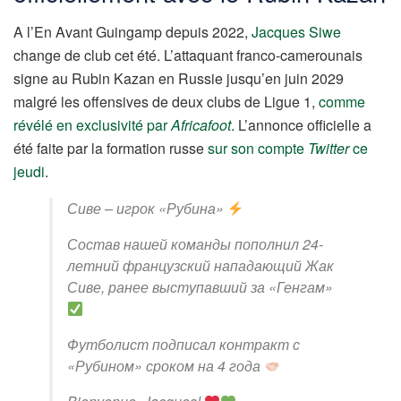
A l’En Avant Guingamp depuis 2022,
Jacques Siwe
change de club cet été. L’attaquant franco-camerounais
signe au Rubin Kazan en Russie jusqu’en juin 2029
malgré les offensives de deux clubs de Ligue 1,
comme
révélé en exclusivité par
Africafoot
. L’annonce officielle a
été faite par la formation russe
sur son compte
Twitter
ce
jeudi
.
Сиве – игрок «Рубина»
Состав нашей команды пополнил 24-
летний французский нападающий Жак
Сиве, ранее выступавший за «Генгам»
Футболист подписал контракт с
«Рубином» сроком на 4 года