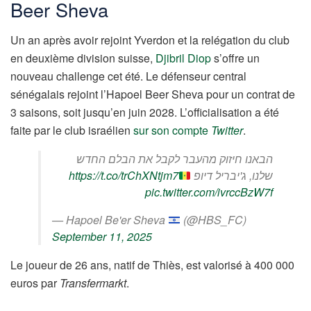
Beer Sheva
Un an après avoir rejoint Yverdon et la relégation du club
en deuxième division suisse,
Djibril Diop
s’offre un
nouveau challenge cet été. Le défenseur central
sénégalais rejoint l’Hapoel Beer Sheva pour un contrat de
3 saisons, soit jusqu’en juin 2028. L’officialisation a été
faite par le club israélien
sur son compte
Twitter
.
הבאנו חיזוק מהעבר לקבל את הבלם החדש
https://t.co/trChXNtjm7
שלנו, ג'יבריל דיופ
pic.twitter.com/ivrccBzW7f
— Hapoel Be'er Sheva
(@HBS_FC)
September 11, 2025
Le joueur de 26 ans, natif de Thiès, est valorisé à 400 000
euros par
Transfermarkt
.