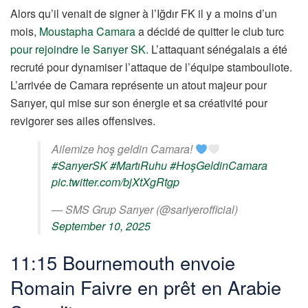
Alors qu’il venait de signer à l’Iğdır FK il y a moins d’un
mois,
Moustapha Camara
a décidé de quitter le club turc
pour rejoindre le Sarıyer SK
. L’attaquant sénégalais a été
recruté pour dynamiser l’attaque de l’équipe stambouliote.
L’arrivée de Camara représente un atout majeur pour
Sarıyer, qui mise sur son énergie et sa créativité pour
revigorer ses ailes offensives.
Ailemize hoş geldin Camara!
#SarıyerSK
#MartıRuhu
#HoşGeldinCamara
pic.twitter.com/bjXtXgRtgp
— SMS Grup Sarıyer (@sariyerofficial)
September 10, 2025
11:15 Bournemouth envoie
Romain Faivre en prêt en Arabie