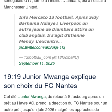
sénégalais U17, formé à l’Institut Diambars, est à l’essai à
Manchester United.
𝗜𝗻𝗳𝗼 𝗠𝗲𝗿𝗰𝗮𝘁𝗼 𝟭𝟯 𝗳𝗼𝗼𝘁𝗯𝗮𝗹𝗹 : 𝗔𝗽𝗿è𝘀 𝗦𝗶𝗱𝘆
𝗕𝗮𝗿𝗵𝗮𝗺𝗮 𝗡𝗱𝗶𝗮𝘆𝗲 à 𝗟𝗶𝘃𝗲𝗿𝗽𝗼𝗼𝗹, 𝘂𝗻
𝗮𝘂𝘁𝗿𝗲 𝗷𝗲𝘂𝗻𝗲 𝗱𝗲 𝗗𝗶𝗮𝗺𝗯𝗮𝗿𝘀 𝗮𝘁𝘁𝗶𝗿𝗲 𝘂𝗻
𝗰𝗹𝘂𝗯 𝗮𝗻𝗴𝗹𝗮𝗶𝘀. 𝗜𝗹 𝘀'𝗮𝗴𝗶𝘁 𝗱'𝗘𝘁𝗶𝗲𝗻𝗻𝗲
𝗠𝗲𝗻𝗱𝘆. 𝗟'𝗲𝘅𝗰𝗲𝗻𝘁𝗿é…
pic.twitter.com/akSokjF1Iq
— 13football_com (@13footballC)
September 11, 2025
19:19 Junior Mwanga explique
son choix du FC Nantes
Cet été,
Junior Mwanga
, de retour à Strasbourg après un
prêt au Havre AC, prend la direction du FC Nantes pour un
autre prêt jusqu’en juin 2026 malgré les approches de