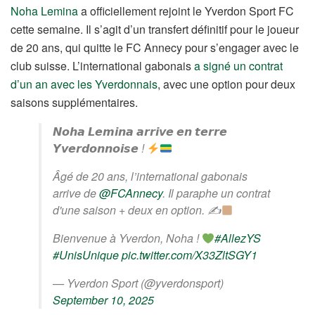
Noha Lemina
a officiellement rejoint le Yverdon Sport FC
cette semaine. Il s’agit d’un transfert définitif pour le joueur
de 20 ans, qui quitte le FC Annecy pour s’engager avec le
club suisse. L’international gabonais
a signé un contrat
d’un an avec les Yverdonnais
, avec une option pour deux
saisons supplémentaires.
𝙉𝙤𝙝𝙖 𝙇𝙚𝙢𝙞𝙣𝙖 𝙖𝙧𝙧𝙞𝙫𝙚 𝙚𝙣 𝙩𝙚𝙧𝙧𝙚
𝙔𝙫𝙚𝙧𝙙𝙤𝙣𝙣𝙤𝙞𝙨𝙚 !
Âgé de 20 ans, l’international gabonais
arrive de
@FCAnnecy
. Il paraphe un contrat
d'une saison + deux en option. ✍
Bienvenue à Yverdon, Noha !
#AllezYS
#UnisUnique
pic.twitter.com/X33ZltSGY1
— Yverdon Sport (@yverdonsport)
September 10, 2025