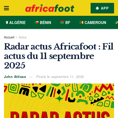
APP
ALGÉRIE
BÉNIN
BF
CAMEROUN
Accueil
Actus
Radar actus Africafoot : Fil
actus du 11 septembre
2025
John Attisso
Posté le septembre 11, 2025