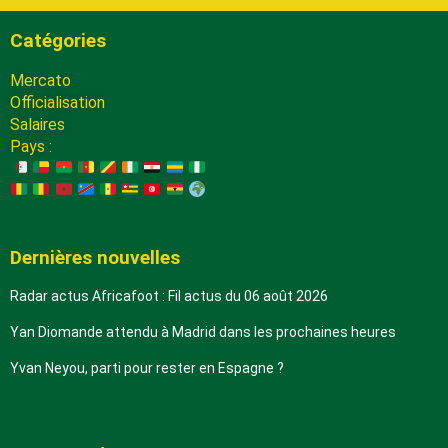
Catégories
Mercato
Officialisation
Salaires
Pays :
Dernières nouvelles
Radar actus Africafoot : Fil actus du 06 août 2026
Yan Diomande attendu à Madrid dans les prochaines heures
Yvan Neyou, parti pour rester en Espagne ?