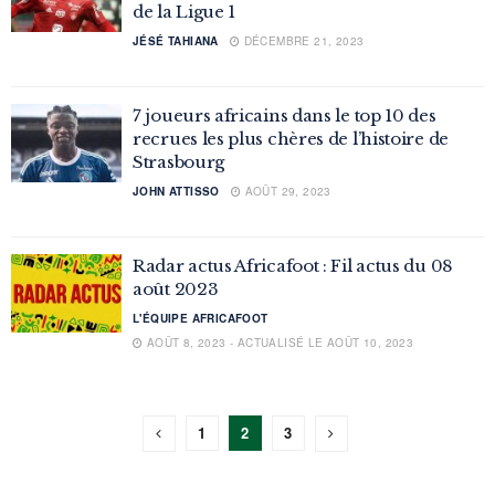
de la Ligue 1
JÉSÉ TAHIANA
DÉCEMBRE 21, 2023
7 joueurs africains dans le top 10 des
recrues les plus chères de l’histoire de
Strasbourg
JOHN ATTISSO
AOÛT 29, 2023
Radar actus Africafoot : Fil actus du 08
août 2023
L'ÉQUIPE AFRICAFOOT
AOÛT 8, 2023 - ACTUALISÉ LE AOÛT 10, 2023
1
2
3