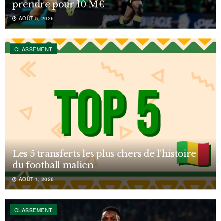
prendre pour 10 M€
AOÛT 5, 2026
CLASSEMENT
Les 5 transferts les plus chers de l’histoire
du football malien
AOÛT 1, 2026
CLASSEMENT