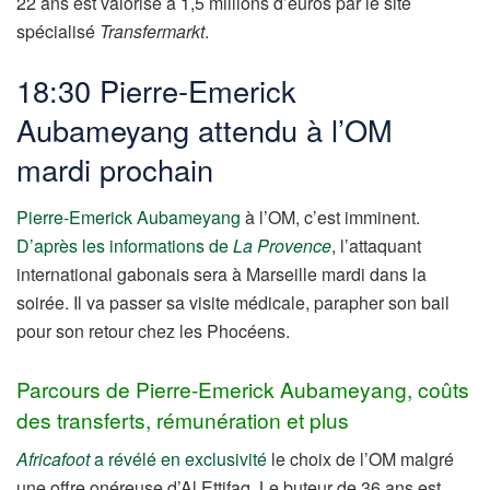
22 ans est valorisé à 1,5 millions d’euros par le site
spécialisé
Transfermarkt
.
18:30 Pierre-Emerick
Aubameyang attendu à l’OM
mardi prochain
Pierre-Emerick Aubameyang
à l’OM, c’est imminent.
D’après les informations de
La Provence
, l’attaquant
international gabonais sera à Marseille mardi dans la
soirée. Il va passer sa visite médicale, parapher son bail
pour son retour chez les Phocéens.
Parcours de Pierre-Emerick Aubameyang, coûts
des transferts, rémunération et plus
Africafoot
a révélé en exclusivité
le choix de l’OM malgré
une offre onéreuse d’Al Ettifaq. Le buteur de 36 ans est