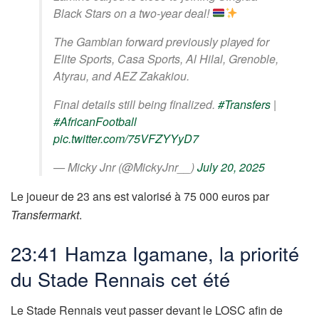
Black Stars on a two-year deal!
The Gambian forward previously played for
Elite Sports, Casa Sports, Al Hilal, Grenoble,
Atyrau, and AEZ Zakakiou.
Final details still being finalized.
#Transfers
|
#AfricanFootball
pic.twitter.com/75VFZYYyD7
— Micky Jnr (@MickyJnr__)
July 20, 2025
Le joueur de 23 ans est valorisé à 75 000 euros par
Transfermarkt
.
23:41 Hamza Igamane, la priorité
du Stade Rennais cet été
Le Stade Rennais veut passer devant le LOSC afin de