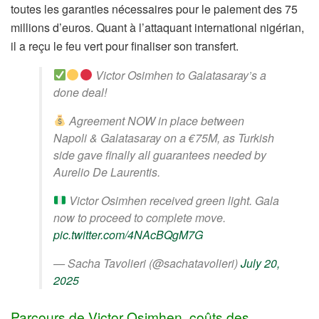
toutes les garanties nécessaires pour le paiement des 75
millions d’euros. Quant à l’attaquant international nigérian,
il a reçu le feu vert pour finaliser son transfert.
Victor Osimhen to Galatasaray’s a
done deal!
Agreement NOW in place between
Napoli & Galatasaray on a €75M, as Turkish
side gave finally all guarantees needed by
Aurelio De Laurentis.
Victor Osimhen received green light. Gala
now to proceed to complete move.
pic.twitter.com/4NAcBQgM7G
— Sacha Tavolieri (@sachatavolieri)
July 20,
2025
Parcours de Victor Osimhen, coûts des