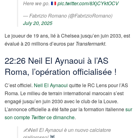
Here we go.
pic.twitter.com/8XjCYktOCV
— Fabrizio Romano (@FabrizioRomano)
July 20, 2025
Le joueur de 19 ans, lié à Chelsea jusqu’en juin 2033, est
évalué à 20 millions d’euros par
Transfermarkt
.
22:26 Neil El Aynaoui à l’AS
Roma, l’opération officialisée !
C’est officiel.
Neil El Aynaoui
quitte le RC Lens pour l’AS
Roma. Le milieu de terrain international marocain s’est
engagé jusqu’en juin 2030 avec le club de la Louve.
L’annonce officielle a été faite par la formation italienne
sur
son compte
Twitter
ce dimanche
.
✍
Neil El Aynaoui è un nuovo calciatore
giallorosso!