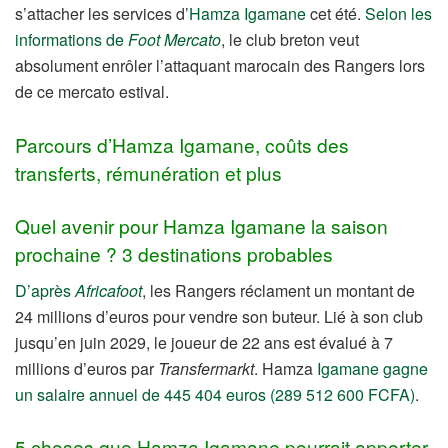
s’attacher les services d’
Hamza Igamane
cet été.
Selon les
informations de
Foot Mercato
, le club breton veut
absolument enrôler l’attaquant marocain des Rangers lors
de ce mercato estival.
Parcours d’Hamza Igamane, coûts des
transferts, rémunération et plus
Quel avenir pour Hamza Igamane la saison
prochaine ? 3 destinations probables
D’après
Africafoot
, les Rangers réclament un montant de
24 millions d’euros pour vendre son buteur. Lié à son club
jusqu’en juin 2029, le joueur de 22 ans est évalué à 7
millions d’euros par
Transfermarkt
. Hamza
Igamane gagne
un salaire annuel de 445 404 euros (289 512 600 FCFA)
.
5 choses que Hamza Igamane pourrait apporter