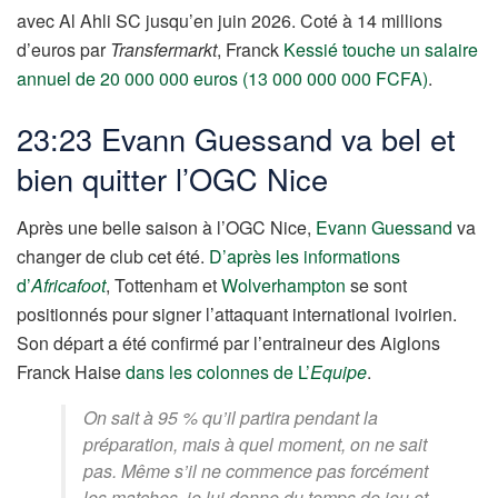
avec Al Ahli SC jusqu’en juin 2026. Coté à 14 millions
d’euros par
Transfermarkt
, Franck
Kessié touche un salaire
annuel de 20 000 000 euros (13 000 000 000 FCFA)
.
23:23 Evann Guessand va bel et
bien quitter l’OGC Nice
Après une belle saison à l’OGC Nice,
Evann Guessand
va
changer de club cet été.
D’après les informations
d’
Africafoot
, Tottenham et
Wolverhampton
se sont
positionnés pour signer l’attaquant international ivoirien.
Son départ a été confirmé par l’entraineur des Aiglons
Franck Haise
dans les colonnes de L’
Equipe
.
On sait à 95 % qu’il partira pendant la
préparation, mais à quel moment, on ne sait
pas. Même s’il ne commence pas forcément
les matches, je lui donne du temps de jeu et