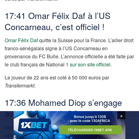
17:41 Omar Félix Daf à l’US
Concarneau, c’est officiel !
Omar Félix Daf
quitte la Suisse pour la France. L’ailier droit
franco-sénégalais signe à l’US Concarneau en
provenance du FC Bulle. L’annonce officielle a été faite par
le club français de National 1
sur son site officiel
.
Le joueur de 22 ans est coté à 50 000 euros par
Transfermarkt
.
17:36 Mohamed Diop s’engage
avec Al Fujairah SC
×
Mohamed Diop
s’offre un nouveau challenge. L’attaquant
sénégalais rejoint officiellement Al Fujairah SC aux