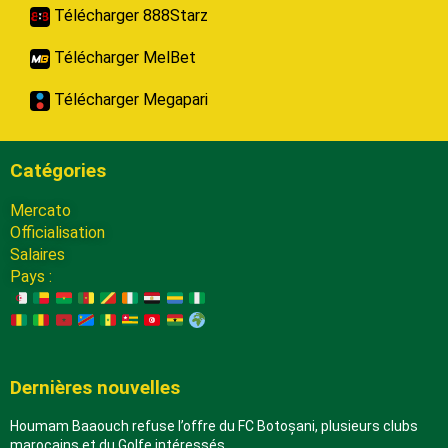
Télécharger 888Starz
Télécharger MelBet
Télécharger Megapari
Catégories
Mercato
Officialisation
Salaires
Pays :
Dernières nouvelles
Houmam Baaouch refuse l’offre du FC Botoșani, plusieurs clubs
marocains et du Golfe intéressés