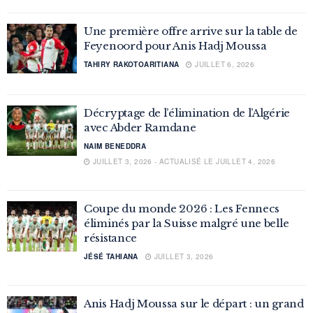
Une première offre arrive sur la table de
Feyenoord pour Anis Hadj Moussa
TAHIRY RAKOTOARITIANA
JUILLET 6, 2026
Décryptage de l’élimination de l’Algérie
avec Abder Ramdane
NAIM BENEDDRA
JUILLET 3, 2026 - ACTUALISÉ LE JUILLET 4, 2026
Coupe du monde 2026 : Les Fennecs
éliminés par la Suisse malgré une belle
résistance
JÉSÉ TAHIANA
JUILLET 3, 2026
Anis Hadj Moussa sur le départ : un grand