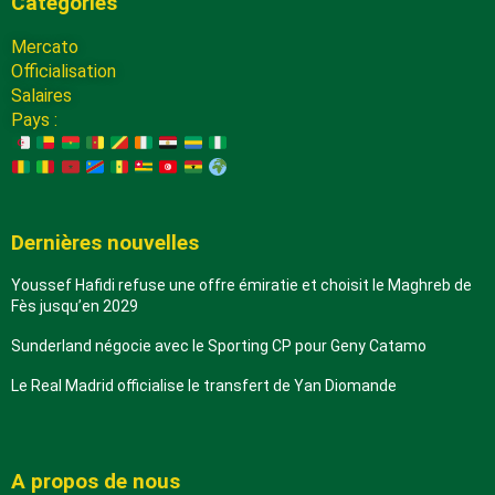
Catégories
Mercato
Officialisation
Salaires
Pays :
Dernières nouvelles
Youssef Hafidi refuse une offre émiratie et choisit le Maghreb de
Fès jusqu’en 2029
Sunderland négocie avec le Sporting CP pour Geny Catamo
Le Real Madrid officialise le transfert de Yan Diomande
A propos de nous