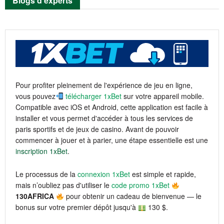
Blogs d’experts
Pour profiter pleinement de l'expérience de jeu en ligne,
vous pouvez
télécharger 1xBet
sur votre appareil mobile.
Compatible avec iOS et Android, cette application est facile à
installer et vous permet d'accéder à tous les services de
paris sportifs et de jeux de casino. Avant de pouvoir
commencer à jouer et à parier, une étape essentielle est une
inscription 1xBet
.
Le processus de la
connexion 1xBet
est simple et rapide,
mais n’oubliez pas d'utiliser le
code promo 1xBet
130AFRICA
pour obtenir un cadeau de bienvenue — le
bonus sur votre premier dépôt jusqu'à
130 $.