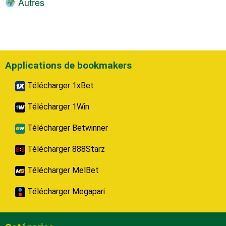
Autres
Applications de bookmakers
Télécharger 1xBet
Télécharger 1Win
Télécharger Betwinner
Télécharger 888Starz
Télécharger MelBet
Télécharger Megapari