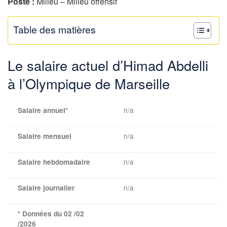
Poste :
Milieu – Milieu offensif
Table des matières
Le salaire actuel d’Himad Abdelli
à l’Olympique de Marseille
n/a
Salaire annuel*
n/a
Salaire mensuel
n/a
Salaire hebdomadaire
n/a
Salaire journalier
* Données du 02 /02
/2026