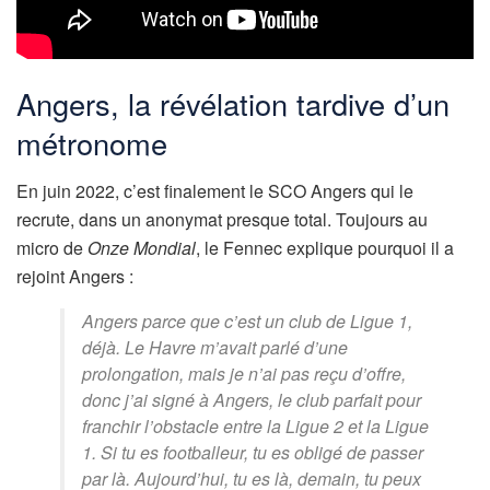
Angers, la révélation tardive d’un
métronome
En juin 2022, c’est finalement le SCO Angers qui le
recrute, dans un anonymat presque total. Toujours au
micro de
Onze Mondial
, le Fennec explique pourquoi il a
rejoint Angers :
Angers parce que c’est un club de Ligue 1,
déjà. Le Havre m’avait parlé d’une
prolongation, mais je n’ai pas reçu d’offre,
donc j’ai signé à Angers, le club parfait pour
franchir l’obstacle entre la Ligue 2 et la Ligue
1. Si tu es footballeur, tu es obligé de passer
par là. Aujourd’hui, tu es là, demain, tu peux