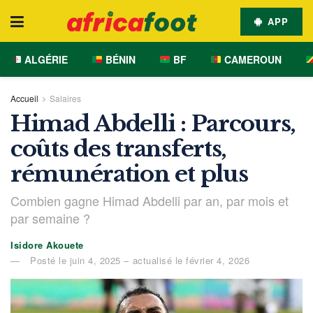
APP
ALGÉRIE
BÉNIN
BF
CAMEROUN
Accueil
Salaires
Himad Abdelli : Parcours,
coûts des transferts,
rémunération et plus
Combien gagne Himad Abdelli par an, par mois et
par semaine ?
Isidore Akouete
Posté le juin 4, 2025 – actualisé le février 4, 2026