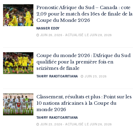
Pronostic Afrique du Sud – Canada : cote
2,09 pour le match des 16es de finale de la
Coupe du Monde 2026
NASSER EDDY
JUIN 26, 2026 - ACTUALISÉ LE JUIN 28, 2026
Coupe du monde 2026 : l’Afrique du Sud
qualifiée pour la première fois en
seizièmes de finale
TAHIRY RAKOTOARITIANA
JUIN 25, 2026
Classement, résultats et plus : Point sur les
10 nations africaines à la Coupe du
monde 2026
TAHIRY RAKOTOARITIANA
JUIN 23, 2026 - ACTUALISÉ LE JUIN 26, 2026