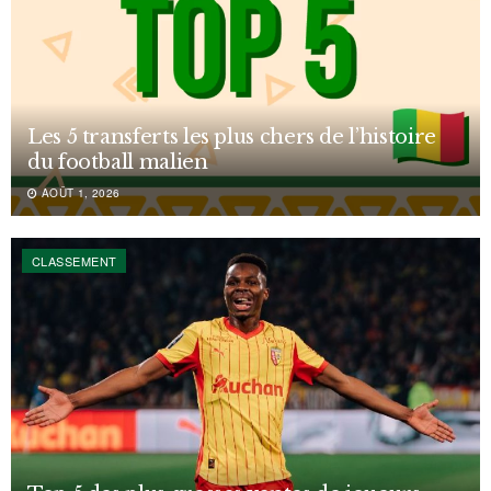
Les 5 transferts les plus chers de l’histoire
du football malien
AOÛT 1, 2026
CLASSEMENT