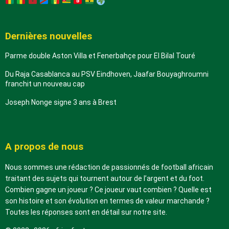
Dernières nouvelles
Parme double Aston Villa et Fenerbahçe pour El Bilal Touré
Du Raja Casablanca au PSV Eindhoven, Jaafar Bouyaghroumni
franchit un nouveau cap
Joseph Nonge signe 3 ans à Brest
A propos de nous
Nous sommes une rédaction de passionnés de football africain
traitant des sujets qui tournent autour de l’argent et du foot.
Combien gagne un joueur ? Ce joueur vaut combien ? Quelle est
son histoire et son évolution en termes de valeur marchande ?
Toutes les réponses sont en détail sur notre site.