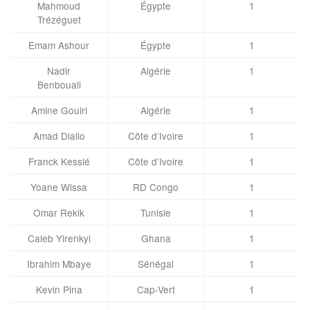
Mahmoud
Égypte
1
Trézéguet
Emam Ashour
Égypte
1
Nadir
Algérie
1
Benbouali
Amine Gouiri
Algérie
1
Amad Diallo
Côte d’Ivoire
1
Franck Kessié
Côte d’Ivoire
1
Yoane Wissa
RD Congo
1
Omar Rekik
Tunisie
1
Caleb Yirenkyi
Ghana
1
Ibrahim Mbaye
Sénégal
1
Kevin Pina
Cap-Vert
1