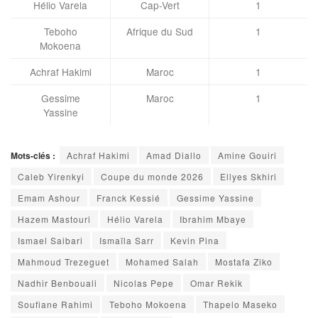
Hélio Varela
Cap-Vert
1
Teboho
Afrique du Sud
1
Mokoena
Achraf Hakimi
Maroc
1
Gessime
Maroc
1
Yassine
Mots-clés :
Achraf Hakimi
Amad Diallo
Amine Gouiri
Caleb Yirenkyi
Coupe du monde 2026
Ellyes Skhiri
Emam Ashour
Franck Kessié
Gessime Yassine
Hazem Mastouri
Hélio Varela
Ibrahim Mbaye
Ismael Saibari
Ismaïla Sarr
Kevin Pina
Mahmoud Trezeguet
Mohamed Salah
Mostafa Ziko
Nadhir Benbouali
Nicolas Pepe
Omar Rekik
Soufiane Rahimi
Teboho Mokoena
Thapelo Maseko