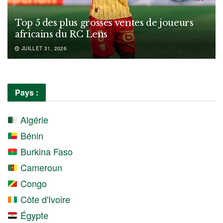
Top 5 des plus grosses ventes de joueurs
africains du RC Lens
JUILLET 31, 2026
Pays :
Algérie
Bénin
Burkina Faso
Cameroun
Congo
Côte d'Ivoire
Égypte