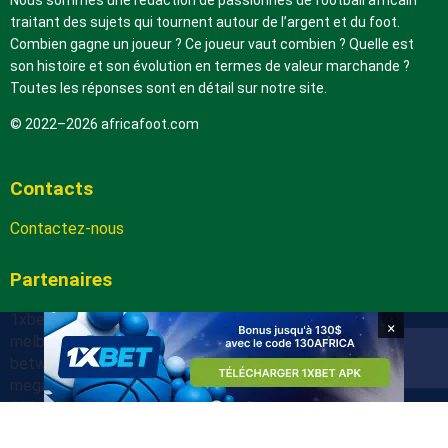
Nous sommes une rédaction de passionnés de football africain
traitant des sujets qui tournent autour de l’argent et du foot.
Combien gagne un joueur ? Ce joueur vaut combien ? Quelle est
son histoire et son évolution en termes de valeur marchande ?
Toutes les réponses sont en détail sur notre site.
© 2022–2026 africafoot.com
Contacts
Contactez-nous
Partenaires
1xbetapk.africafoot.com
×
melbet.africafoot.com
betwinnerapp.africafoot.com
megapari.africafoot.com
888starz.africafoot.com
arabic.africafoot.com