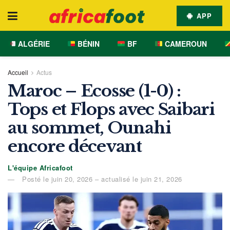
APP
ALGÉRIE
BÉNIN
BF
CAMEROUN
Accueil
Actus
Maroc – Ecosse (1-0) :
Tops et Flops avec Saibari
au sommet, Ounahi
encore décevant
L'équipe Africafoot
Posté le juin 20, 2026 – actualisé le juin 21, 2026