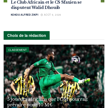
Le Club Africain et le CS Sfaxien se
disputent Walid Dhouib
KOKOU ALFRED ZIKPI
AOÛT 9, 2026
Choix de la rédaction
CLASSEMENT
5 joueurs africains que l’OM pourrait
prendre pour 10 M€