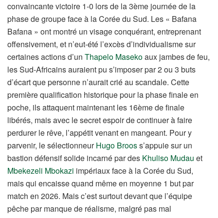
convaincante victoire 1-0 lors de la 3ème journée de la
phase de groupe face à la Corée du Sud. Les « Bafana
Bafana » ont montré un visage conquérant, entreprenant
offensivement, et n’eut-été l’excès d’individualisme sur
certaines actions d’un
Thapelo Maseko
aux jambes de feu,
les Sud-Africains auraient pu s’imposer par 2 ou 3 buts
d’écart que personne n’aurait crié au scandale. Cette
première qualification historique pour la phase finale en
poche, ils attaquent maintenant les 16ème de finale
libérés, mais avec le secret espoir de continuer à faire
perdurer le rêve, l’appétit venant en mangeant. Pour y
parvenir, le sélectionneur
Hugo Broos
s’appuie sur un
bastion défensif solide incarné par des
Khuliso Mudau
et
Mbekezeli Mbokazi
impériaux face à la Corée du Sud,
mais qui encaisse quand même en moyenne 1 but par
match en 2026. Mais c’est surtout devant que l’équipe
pêche par manque de réalisme, malgré pas mal