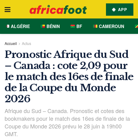
APP
ALGÉRIE
BÉNIN
BF
CAMEROUN
Accueil
Actus
Pronostic Afrique du Sud
– Canada : cote 2,09 pour
le match des 16es de finale
de la Coupe du Monde
2026
Afrique du Sud – Canada. Pronostic et cotes des
bookmakers pour le match des 16es de finale de la
Coupe du Monde 2026 prévu le 28 juin à 19h00
GMT.