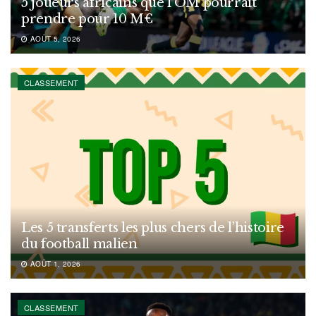
5 joueurs africains que l’OM pourrait
prendre pour 10 M€
AOÛT 5, 2026
CLASSEMENT
Les 5 transferts les plus chers de l’histoire
du football malien
AOÛT 1, 2026
CLASSEMENT