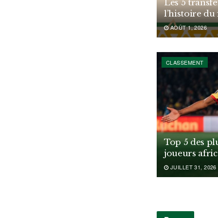
Les 5 transfe
l’histoire du
AOÛT 1, 2026
CLASSEMENT
Top 5 des pl
joueurs afri
JUILLET 31, 2026