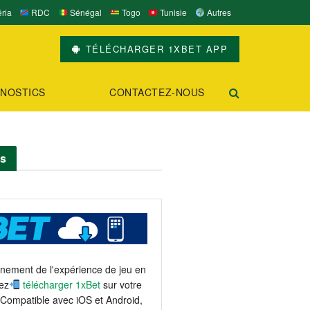
ria
RDC
Sénégal
Togo
Tunisie
Autres
TÉLÉCHARGER 1XBET APP
NOSTICS
CONTACTEZ-NOUS
ts
einement de l'expérience de jeu en
ez
télécharger 1xBet
sur votre
 Compatible avec iOS et Android,