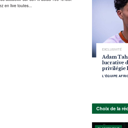
z en live toutes...
EXCLUSIVITÉ
Adam Taha
lucrative d
privilégie
L'ÉQUIPE AFR
Choix de la ré