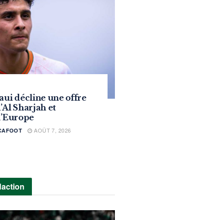
ui décline une offre
’Al Sharjah et
 l’Europe
AOÛT 7, 2026
ICAFOOT
daction