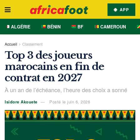
APP
ALGÉRIE
BÉNIN
BF
CAMEROUN
Accueil
Classement
Top 3 des joueurs
marocains en fin de
contrat en 2027
À un an de l’échéance, l’heure des choix a sonné
Isidore Akouete
Posté le juin 6, 2026