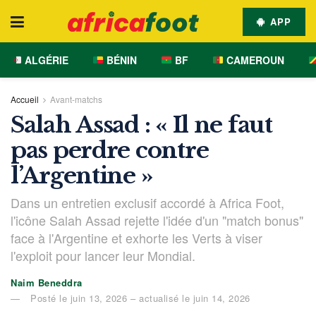
APP
ALGÉRIE
BÉNIN
BF
CAMEROUN
Accueil
Avant-matchs
Salah Assad : « Il ne faut
pas perdre contre
l’Argentine »
Dans un entretien exclusif accordé à Africa Foot,
l'icône Salah Assad rejette l'idée d'un "match bonus"
face à l'Argentine et exhorte les Verts à viser
l'exploit pour lancer leur Mondial.
Naim Beneddra
Posté le juin 13, 2026 – actualisé le juin 14, 2026