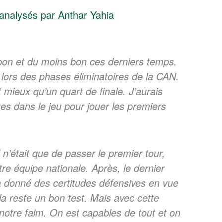
 analysés par Anthar Yahia
bon et du moins bon ces derniers temps.
lors des phases éliminatoires de la CAN.
 mieux qu’un quart de finale. J’aurais
es dans le jeu pour jouer les premiers
 n’était que de passer le premier tour,
re équipe nationale. Après, le dernier
a donné des certitudes défensives en vue
la reste un bon test. Mais avec cette
 notre faim. On est capables de tout et on