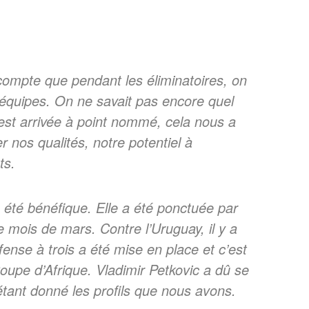
compte que pendant les éliminatoires, on
 équipes. On ne savait pas encore quel
 est arrivée à point nommé, cela nous a
er nos qualités, notre potentiel à
ts.
été bénéfique. Elle a été ponctuée par
mois de mars. Contre l’Uruguay, il y a
nse à trois a été mise en place et c’est
upe d’Afrique. Vladimir Petkovic a dû se
e étant donné les profils que nous avons.