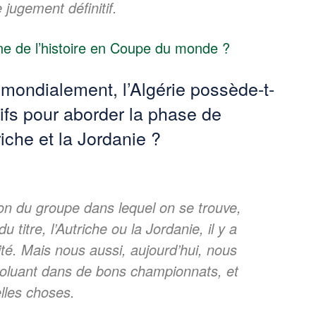
jugement définitif.
aine de l’histoire en Coupe du monde ?
mondialement, l’Algérie possède-t-
ctifs pour aborder la phase de
riche et la Jordanie ?
on du groupe dans lequel on se trouve,
u titre, l’Autriche ou la Jordanie, il y a
té. Mais nous aussi, aujourd’hui, nous
voluant dans de bons championnats, et
elles choses.