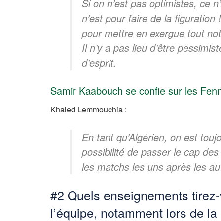
Si on n’est pas optimistes, ce n’
n’est pour faire de la figuration !
pour mettre en exergue tout notre
Il n’y a pas lieu d’être pessimist
d’esprit.
Samir Kaabouch se confie sur les Fen
Khaled Lemmouchia :
En tant qu’Algérien, on est touj
possibilité de passer le cap des
les matchs les uns après les au
#2 Quels enseignements tirez-
l’équipe, notamment lors de l