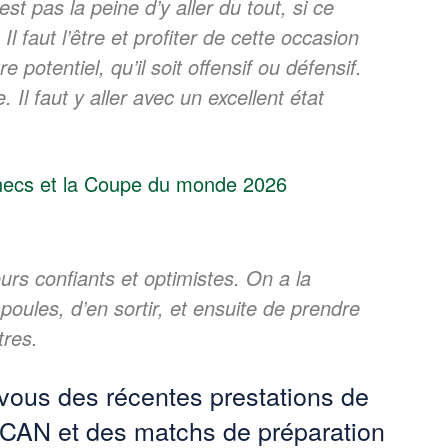
est pas la peine d’y aller du tout, si ce
 Il faut l’être et profiter de cette occasion
 potentiel, qu’il soit offensif ou défensif.
e. Il faut y aller avec un excellent état
necs et la Coupe du monde 2026
ours confiants et optimistes. On a la
 poules, d’en sortir, et ensuite de prendre
tres.
vous des récentes prestations de
a CAN et des matchs de préparation