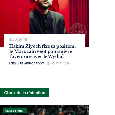
EXCLUSIVITÉ
Hakim Ziyech fixe sa position :
le Marocain veut poursuivre
l’aventure avec le Wydad
AOÛT 7, 2026
L'ÉQUIPE AFRICAFOOT
Choix de la rédaction
CLASSEMENT