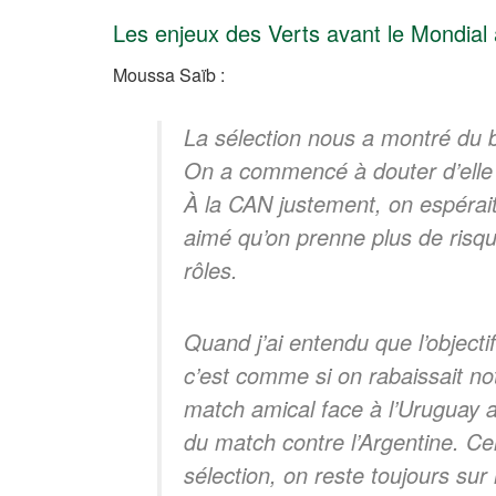
Les enjeux des Verts avant le Mondial
Moussa Saïb :
La sélection nous a montré du 
On a commencé à douter d’elle 
À la CAN justement, on espérait
aimé qu’on prenne plus de risqu
rôles.
Quand j’ai entendu que l’objectif
c’est comme si on rabaissait not
match amical face à l’Uruguay 
du match contre l’Argentine. Ce
sélection, on reste toujours sur