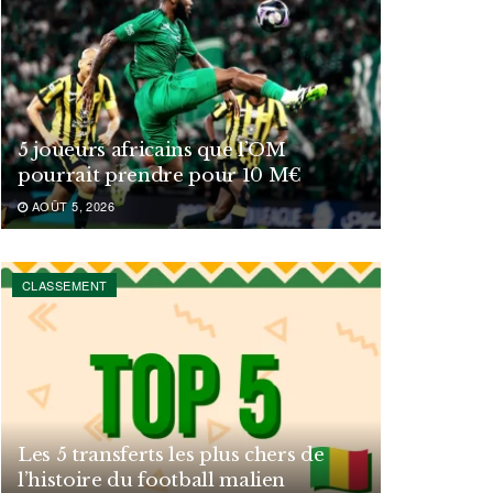
5 joueurs africains que l’OM
pourrait prendre pour 10 M€
AOÛT 5, 2026
CLASSEMENT
Les 5 transferts les plus chers de
l’histoire du football malien