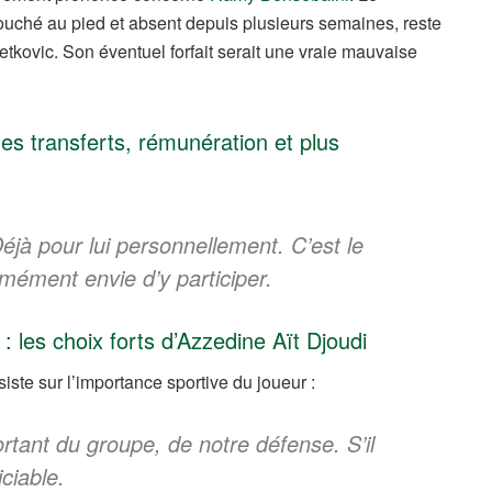
uché au pied et absent depuis plusieurs semaines, reste
etkovic. Son éventuel forfait serait une vraie mauvaise
s transferts, rémunération et plus
Déjà pour lui personnellement. C’est le
rmément envie d’y participer.
 : les choix forts d’Azzedine Aït Djoudi
iste sur l’importance sportive du joueur :
rtant du groupe, de notre défense. S’il
iciable.