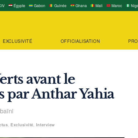
IV
Égypte
Gabon
Guinée
Ghana
Mali
Maroc
Nigé
EXCLUSIVITÉ
OFFICIALISATION
PRO
rts avant le
s par Anthar Yahia
baïni
ctus
,
Exclusivité
,
Interview