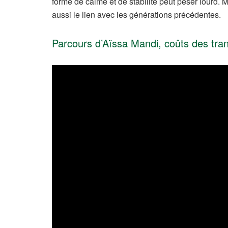
forme de calme et de stabilité peut peser lourd
aussi le lien avec les générations précédentes.
Parcours d’Aïssa Mandi, coûts des tran