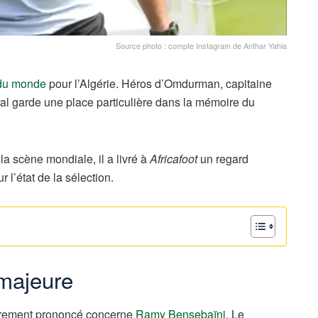
Source photo : compte Instagram de Anthar Yahia
du monde
pour l’Algérie. Héros d’Omdurman, capitaine
nal garde une place particulière dans la mémoire du
a scène mondiale, il a livré à
Africafoot
un regard
l’état de la sélection.
 majeure
lairement prononcé concerne
Ramy Bensebaïni
. Le