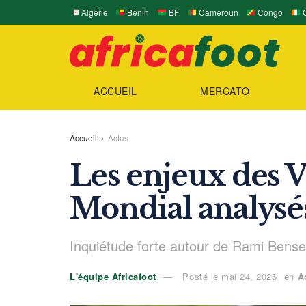
Algérie
Bénin
BF
Cameroun
Congo
C
ACCUEIL
MERCATO
Accueil
Actus
Les enjeux des Ve
Mondial analysé
Inquiétude forte autour de Rami Bense
L'équipe Africafoot
Posté le mai 24, 2026
en
A