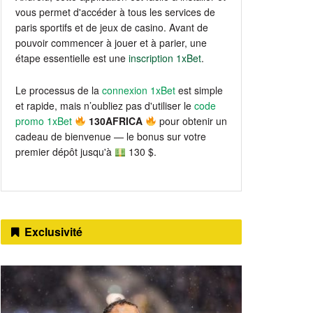
vous permet d'accéder à tous les services de
paris sportifs et de jeux de casino. Avant de
pouvoir commencer à jouer et à parier, une
étape essentielle est une
inscription 1xBet
.
Le processus de la
connexion 1xBet
est simple
et rapide, mais n’oubliez pas d'utiliser le
code
promo 1xBet
130AFRICA
pour obtenir un
cadeau de bienvenue — le bonus sur votre
premier dépôt jusqu'à
130 $.
Exclusivité