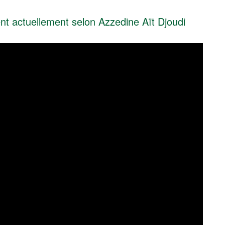
ent actuellement selon Azzedine Aït Djoudi