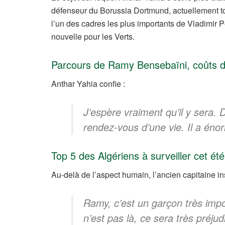
défenseur du Borussia Dortmund, actuellement to
l’un des cadres les plus importants de Vladimir P
nouvelle pour les Verts.
Parcours de Ramy Bensebaïni, coûts de
Anthar Yahia confie :
J’espère vraiment qu’il y sera. 
rendez-vous d’une vie. Il a éno
Top 5 des Algériens à surveiller cet été
Au-delà de l’aspect humain, l’ancien capitaine ins
Ramy, c’est un garçon très impo
n’est pas là, ce sera très préjud