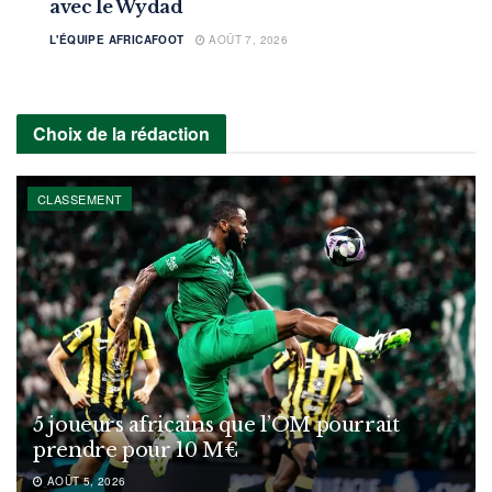
avec le Wydad
L'ÉQUIPE AFRICAFOOT
AOÛT 7, 2026
Choix de la rédaction
CLASSEMENT
5 joueurs africains que l’OM pourrait
prendre pour 10 M€
AOÛT 5, 2026