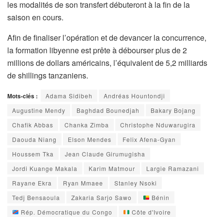
les modalités de son transfert débuteront à la fin de la
saison en cours.
Afin de finaliser l’opération et de devancer la concurrence,
la formation libyenne est prête à débourser plus de 2
millions de dollars américains, l’équivalent de 5,2 milliards
de shillings tanzaniens.
Mots-clés :
Adama Sidibeh
Andréas Hountondji
Augustine Mendy
Baghdad Bounedjah
Bakary Bojang
Chafik Abbas
Chanka Zimba
Christophe Nduwarugira
Daouda Niang
Elson Mendes
Felix Afena-Gyan
Houssem Tka
Jean Claude Girumugisha
Jordi Kuange Makala
Karim Matmour
Largie Ramazani
Rayane Ekra
Ryan Mmaee
Stanley Nsoki
Tedj Bensaoula
Zakaria Sarjo Sawo
Bénin
Rép. Démocratique du Congo
Côte d'Ivoire