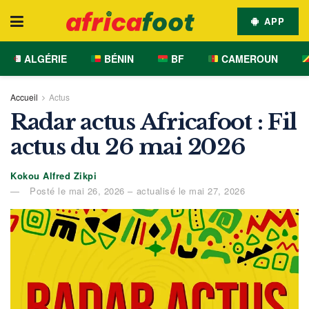
APP
ALGÉRIE
BÉNIN
BF
CAMEROUN
Accueil
Actus
Radar actus Africafoot : Fil
actus du 26 mai 2026
Kokou Alfred Zikpi
Posté le mai 26, 2026 – actualisé le mai 27, 2026