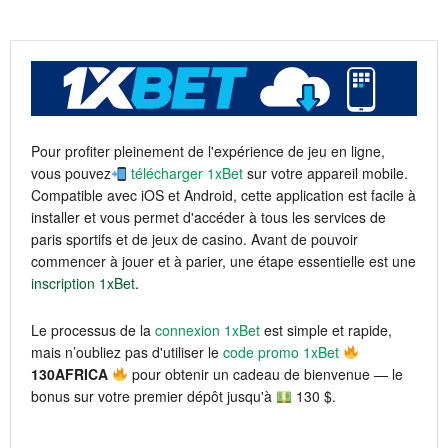
Pour profiter pleinement de l'expérience de jeu en ligne,
vous pouvez
télécharger 1xBet
sur votre appareil mobile.
Compatible avec iOS et Android, cette application est facile à
installer et vous permet d'accéder à tous les services de
paris sportifs et de jeux de casino. Avant de pouvoir
commencer à jouer et à parier, une étape essentielle est une
inscription 1xBet
.
Le processus de la
connexion 1xBet
est simple et rapide,
mais n’oubliez pas d'utiliser le
code promo 1xBet
130AFRICA
pour obtenir un cadeau de bienvenue — le
bonus sur votre premier dépôt jusqu'à
130 $.