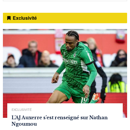
Exclusivité
EXCLUSIVITÉ
L’AJ Auxerre s’est renseigné sur Nathan
Ngoumou