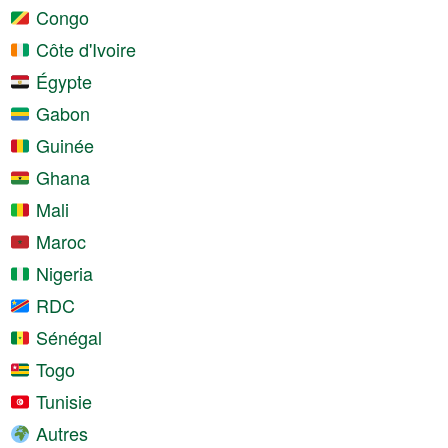
Congo
Côte d'Ivoire
Égypte
Gabon
Guinée
Ghana
Mali
Maroc
Nigeria
RDC
Sénégal
Togo
Tunisie
Autres