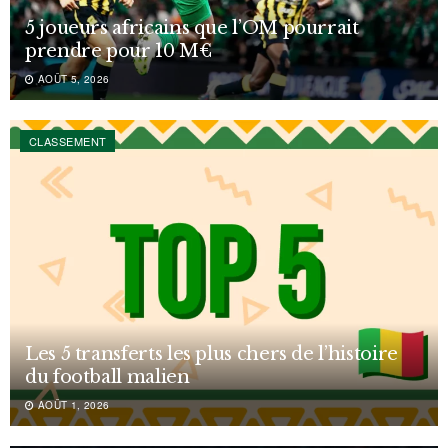
5 joueurs africains que l’OM pourrait
prendre pour 10 M€
AOÛT 5, 2026
CLASSEMENT
Les 5 transferts les plus chers de l’histoire
du football malien
AOÛT 1, 2026