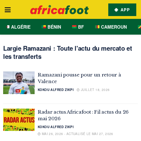
APP
ALGÉRIE
BÉNIN
BF
CAMEROUN
Largie Ramazani : Toute l'actu du mercato et
les transferts
Ramazani pousse pour un retour à
Valence
KOKOU ALFRED ZIKPI
JUILLET 18, 2026
Radar actus Africafoot : Fil actus du 26
mai 2026
KOKOU ALFRED ZIKPI
MAI 26, 2026 - ACTUALISÉ LE MAI 27, 2026