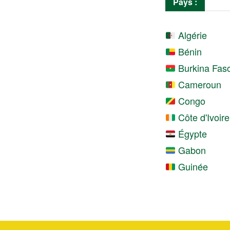
Pays :
Algérie
Bénin
Burkina Fas
Cameroun
Congo
Côte d'Ivoire
Égypte
Gabon
Guinée