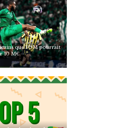
ricains que l’OM pourrait
r 10 M€