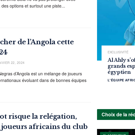
 des options et surtout une piste...
 cher de l’Angola cette
/24
EXCLUSIVITÉ
Al Ahly s’o
VIER 22, 2024
grands esp
égyptien
s Negras d’Angola est un mélange de joueurs
ternationaux évoluant dans de bonnes équipes
L'ÉQUIPE AFR
Choix de la ré
t risque la relégation,
 joueurs africains du club