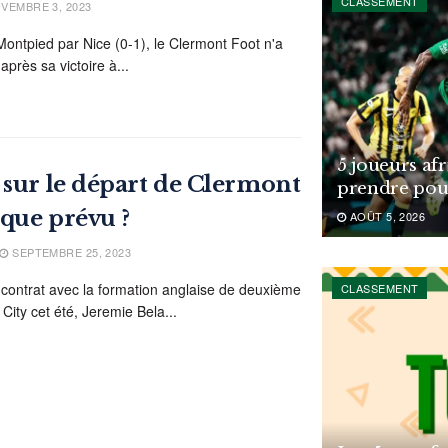
CLASSEMENT
VEMBRE 3, 2023
Montpied par Nice (0-1), le Clermont Foot n'a
près sa victoire à...
5 joueurs af
 sur le départ de Clermont
prendre pou
 que prévu ?
AOÛT 5, 2026
SEPTEMBRE 25, 2023
 contrat avec la formation anglaise de deuxième
CLASSEMENT
City cet été, Jeremie Bela...