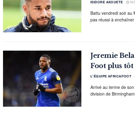
NO
ISIDORE AKOUETE
Battu vendredi soir au 
pas réussi à enchaîner a
Jeremie Bela
Foot plus tôt
L'ÉQUIPE AFRICAFOOT
Arrivé au terme de son
division de Birmingham 