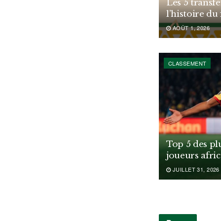
Les 5 transfe
l’histoire du
AOÛT 1, 2026
CLASSEMENT
Top 5 des pl
joueurs afri
JUILLET 31, 2026