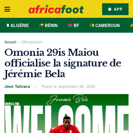
APP
ALGÉRIE
BÉNIN
BF
CAMEROUN
Accueil
Officialisation
Omonia 29is Maiou
officialise la signature de
Jérémie Bela
Jésé Tahiana
Posté le septembre 28, 2024