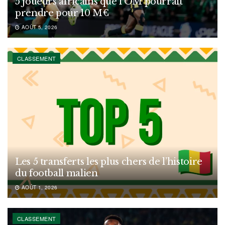
5 joueurs africains que l’OM pourrait
prendre pour 10 M€
AOÛT 5, 2026
CLASSEMENT
Les 5 transferts les plus chers de l’histoire
du football malien
AOÛT 1, 2026
CLASSEMENT