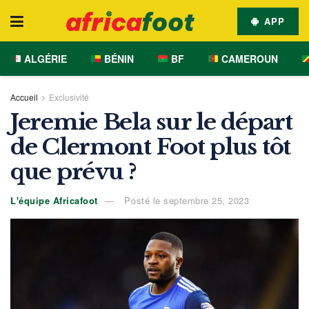
APP
ALGÉRIE
BÉNIN
BF
CAMEROUN
Accueil
Exclusivité
Jeremie Bela sur le départ
de Clermont Foot plus tôt
que prévu ?
L'équipe Africafoot
Posté le septembre 25, 2023