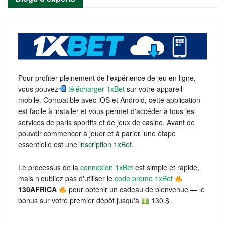
Pour profiter pleinement de l'expérience de jeu en ligne,
vous pouvez
télécharger 1xBet
sur votre appareil
mobile. Compatible avec iOS et Android, cette application
est facile à installer et vous permet d'accéder à tous les
services de paris sportifs et de jeux de casino. Avant de
pouvoir commencer à jouer et à parier, une étape
essentielle est une
inscription 1xBet
.
Le processus de la
connexion 1xBet
est simple et rapide,
mais n’oubliez pas d'utiliser le
code promo 1xBet
130AFRICA
pour obtenir un cadeau de bienvenue — le
bonus sur votre premier dépôt jusqu'à
130 $.