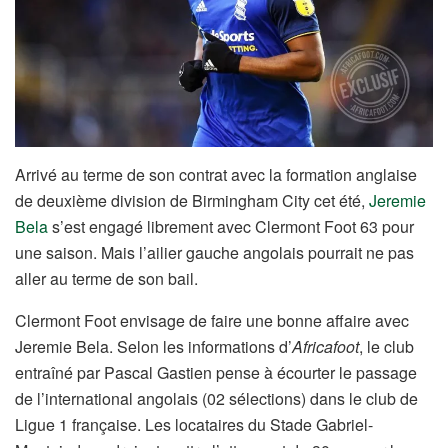
Arrivé au terme de son contrat avec la formation anglaise
de deuxième division de Birmingham City cet été,
Jeremie
Bela
s’est engagé librement avec Clermont Foot 63 pour
une saison. Mais l’ailier gauche angolais pourrait ne pas
aller au terme de son bail.
Clermont Foot envisage de faire une bonne affaire avec
Jeremie Bela. Selon les informations d’
Africafoot
, le club
entraîné par Pascal Gastien pense à écourter le passage
de l’international angolais (02 sélections) dans le club de
Ligue 1 française. Les locataires du Stade Gabriel-