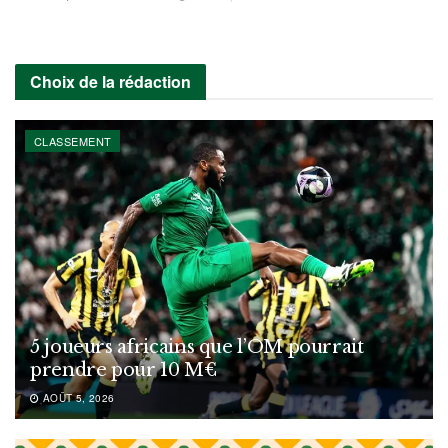
Choix de la rédaction
CLASSEMENT
5 joueurs africains que l’OM pourrait
prendre pour 10 M€
AOÛT 5, 2026