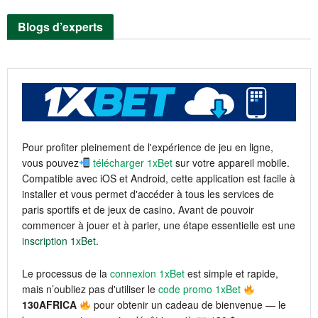
Blogs d’experts
Pour profiter pleinement de l'expérience de jeu en ligne,
vous pouvez
télécharger 1xBet
sur votre appareil mobile.
Compatible avec iOS et Android, cette application est facile à
installer et vous permet d'accéder à tous les services de
paris sportifs et de jeux de casino. Avant de pouvoir
commencer à jouer et à parier, une étape essentielle est une
inscription 1xBet
.
Le processus de la
connexion 1xBet
est simple et rapide,
mais n’oubliez pas d'utiliser le
code promo 1xBet
130AFRICA
pour obtenir un cadeau de bienvenue — le