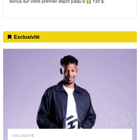
bonus sur votre premier dépôt jusqu'à
130 $.
Exclusivité
EXCLUSIVITÉ