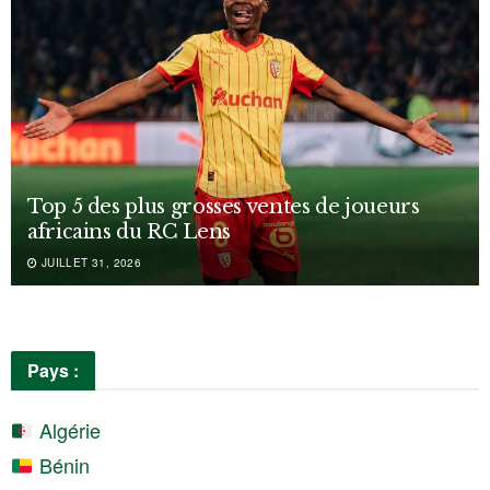
Top 5 des plus grosses ventes de joueurs
africains du RC Lens
JUILLET 31, 2026
Pays :
Algérie
Bénin