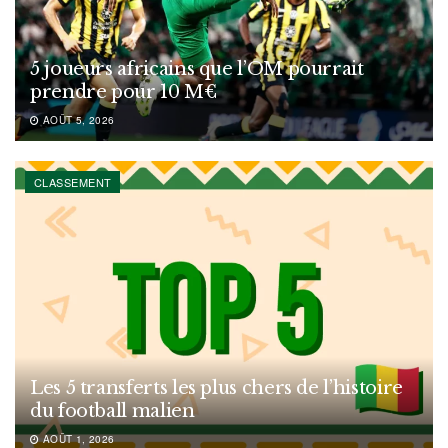
5 joueurs africains que l’OM pourrait
prendre pour 10 M€
AOÛT 5, 2026
CLASSEMENT
Les 5 transferts les plus chers de l’histoire
du football malien
AOÛT 1, 2026