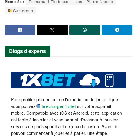
Mots-clés :
Emmanuel Ebobisse
Jean-Pierre Nsame
Cameroun
Blogs d’experts
Pour profiter pleinement de l'expérience de jeu en ligne,
vous pouvez
télécharger 1xBet
sur votre appareil
mobile. Compatible avec iOS et Android, cette application
est facile à installer et vous permet d'accéder à tous les
services de paris sportifs et de jeux de casino. Avant de
pouvoir commencer à jouer et à parier, une étape