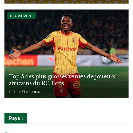
CLASSEMENT
Top 5 des plus grosses ventes de joueurs
africains du RC Lens
JUILLET 31, 2026
Pays :