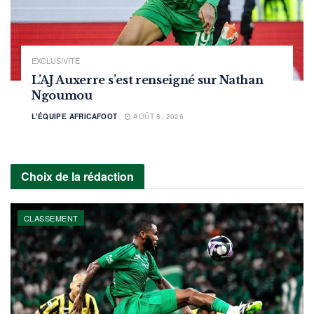
EXCLUSIVITÉ
L’AJ Auxerre s’est renseigné sur Nathan
Ngoumou
L'ÉQUIPE AFRICAFOOT
AOÛT 8, 2026
Choix de la rédaction
CLASSEMENT