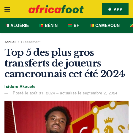
APP
ALGÉRIE
BÉNIN
BF
CAMEROUN
Accueil
Classement
Top 5 des plus gros
transferts de joueurs
camerounais cet été 2024
Isidore Akouete
Posté le août 31, 2024 – actualisé le septembre 2, 2024