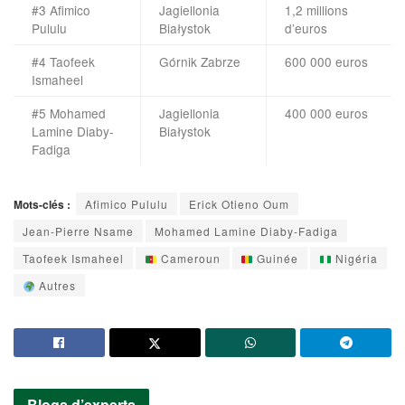
#3 Afimico
Jagiellonia
1,2 millions
Pululu
Białystok
d’euros
#4 Taofeek
Górnik Zabrze
600 000 euros
Ismaheel
#5 Mohamed
Jagiellonia
400 000 euros
Lamine Diaby-
Białystok
Fadiga
Mots-clés :
Afimico Pululu
Erick Otieno Oum
Jean-Pierre Nsame
Mohamed Lamine Diaby-Fadiga
Taofeek Ismaheel
Cameroun
Guinée
Nigéria
Autres
Blogs d’experts