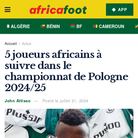
APP
ALGÉRIE
BÉNIN
BF
CAMEROUN
Accueil
Actus
5 joueurs africains à
suivre dans le
championnat de Pologne
2024/25
John Attisso
Posté le juillet 21, 2024