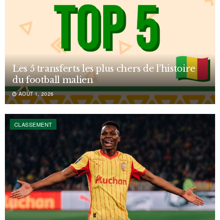
Les 5 transferts les plus chers de l’histoire
du football malien
AOÛT 1, 2026
CLASSEMENT