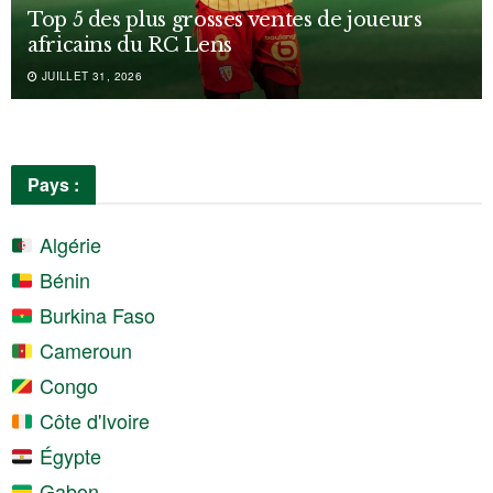
Top 5 des plus grosses ventes de joueurs
africains du RC Lens
JUILLET 31, 2026
Pays :
Algérie
Bénin
Burkina Faso
Cameroun
Congo
Côte d'Ivoire
Égypte
Gabon