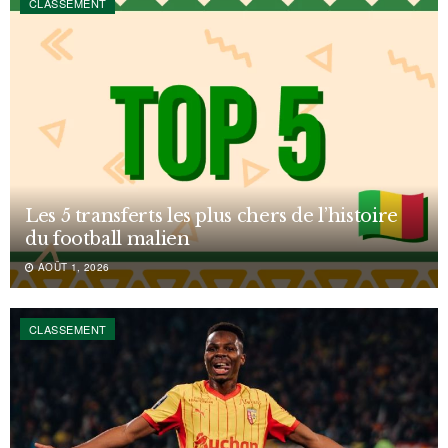
CLASSEMENT
Les 5 transferts les plus chers de l’histoire
du football malien
AOÛT 1, 2026
CLASSEMENT