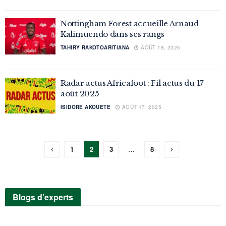
Nottingham Forest accueille Arnaud
Kalimuendo dans ses rangs
TAHIRY RAKOTOARITIANA
AOÛT 18, 2025
Radar actus Africafoot : Fil actus du 17
août 2025
ISIDORE AKOUETE
AOÛT 17, 2025
1
2
3
…
8
Blogs d’experts