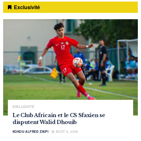
Exclusivité
EXCLUSIVITÉ
Le Club Africain et le CS Sfaxien se
disputent Walid Dhouib
KOKOU ALFRED ZIKPI
AOÛT 9, 2026