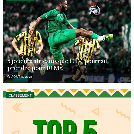
5 joueurs africains que l’OM pourrait
prendre pour 10 M€
AOÛT 5, 2026
CLASSEMENT