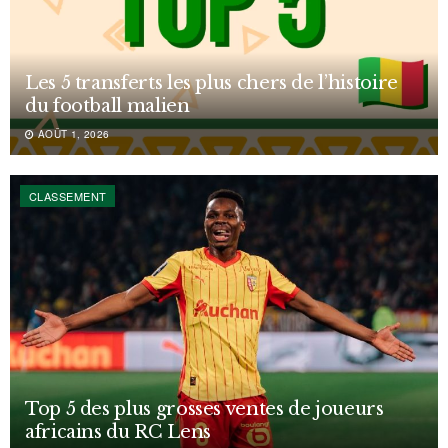
Les 5 transferts les plus chers de l’histoire
du football malien
AOÛT 1, 2026
CLASSEMENT
Top 5 des plus grosses ventes de joueurs
africains du RC Lens