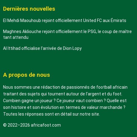
Dernières nouvelles
El Mehdi Maouhoub rejoint officiellement United FC aux Émirats
Maghnes Akliouche rejoint officiellement le PSG, le coup de maître
tant attendu
Al Ittihad officialise l’arrivée de Dion Lopy
A propos de nous
Nous sommes une rédaction de passionnés de football africain
traitant des sujets qui tournent autour de l’argent et du foot.
Combien gagne un joueur ? Ce joueur vaut combien ? Quelle est
son histoire et son évolution en termes de valeur marchande ?
Toutes les réponses sont en détail sur notre site.
© 2022–2026 africafoot.com