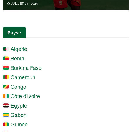
JUILLET 31, 2026
Pays :
Algérie
Bénin
Burkina Faso
Cameroun
Congo
Côte d'Ivoire
Égypte
Gabon
Guinée