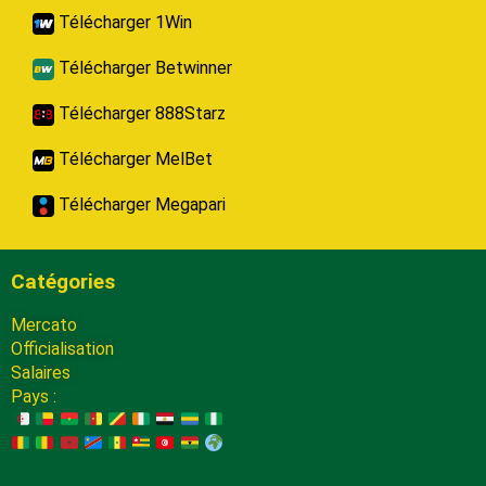
Télécharger 1Win
Télécharger Betwinner
Télécharger 888Starz
Télécharger MelBet
Télécharger Megapari
Catégories
Mercato
Officialisation
Salaires
Pays :