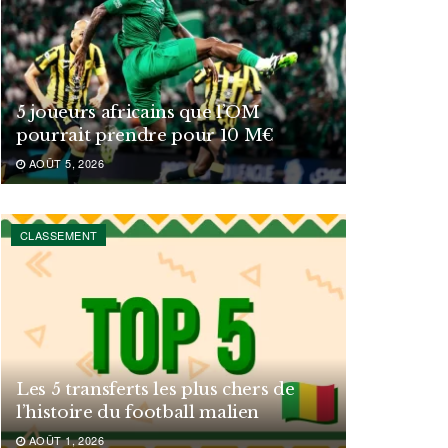
5 joueurs africains que l’OM
pourrait prendre pour 10 M€
AOÛT 5, 2026
CLASSEMENT
Les 5 transferts les plus chers de
l’histoire du football malien
AOÛT 1, 2026