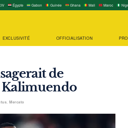
IV
Égypte
Gabon
Guinée
Ghana
Mali
Maroc
Nigé
EXCLUSIVITÉ
OFFICIALISATION
PRO
sagerait de
d Kalimuendo
ctus
,
Mercato