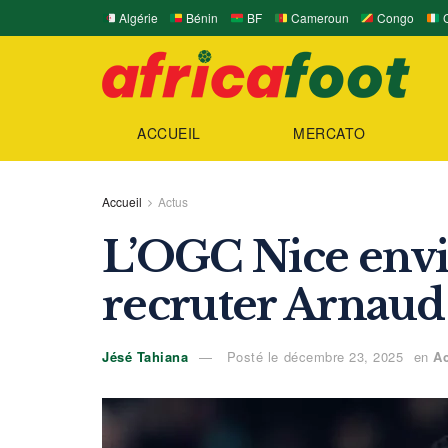
Algérie
Bénin
BF
Cameroun
Congo
C
ACCUEIL
MERCATO
Accueil
Actus
L’OGC Nice envi
recruter Arnau
Jésé Tahiana
Posté le décembre 23, 2025
en
A