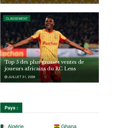
CLASSEMENT
Top 5 des plus grosses ventes de
joueurs africains du RC Lens
JUILLET 31, 2026
Pays :
Algérie
Ghana