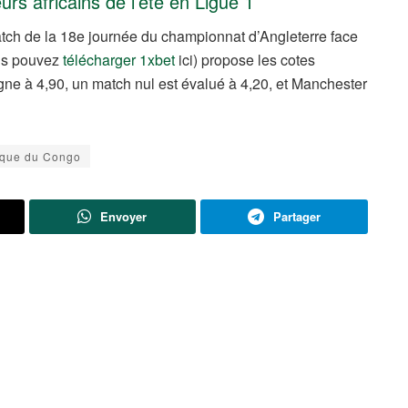
urs africains de l’été en Ligue 1
atch de la 18e journée du championnat d’Angleterre face
ous pouvez
télécharger 1xbet
ici) propose les cotes
ne à 4,90, un match nul est évalué à 4,20, et Manchester
que du Congo
Envoyer
Partager