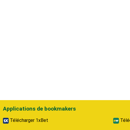
Applications de bookmakers
Télécharger 1xBet
Télé