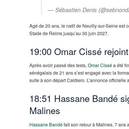
— Sébastien Denis (@sebnon
Agé de 20 ans, le natif de Neuilly-sur-Seine est 
Stade de Reims jusqu’au 30 juin 2027.
19:00 Omar Cissé rejoint
Après avoir passé des tests,
Omar Cissé
a été fi
sénégalais de 21 ans s’est engagé avec la format
suite à son départ Caldiero. L’annonce officielle a
18:51 Hassane Bandé si
Malines
Hassane Bandé
fait son retour à Malines, 7 ans 