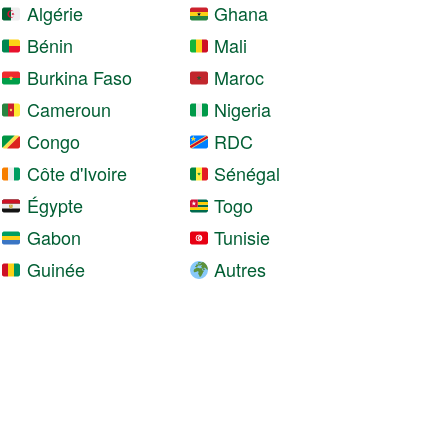
Algérie
Ghana
Bénin
Mali
Burkina Faso
Maroc
Cameroun
Nigeria
Congo
RDC
Côte d'Ivoire
Sénégal
Égypte
Togo
Gabon
Tunisie
Guinée
Autres