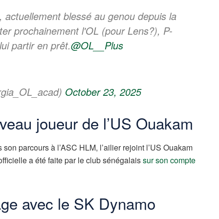
, actuellement blessé au genou depuis la
tter prochainement l'OL (pour Lens?), P-
lui partir en prêt.
@OL__Plus
rgia_OL_acad)
October 23, 2025
uveau joueur de l’US Ouakam
s son parcours à l’ASC HLM, l’ailier rejoint l’US Ouakam
ficielle a été faite par le club sénégalais
sur son compte
gage avec le SK Dynamo