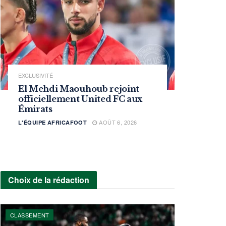
EXCLUSIVITÉ
El Mehdi Maouhoub rejoint
officiellement United FC aux
Émirats
AOÛT 6, 2026
L'ÉQUIPE AFRICAFOOT
Choix de la rédaction
CLASSEMENT