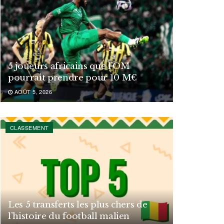
5 joueurs africains que l’OM
pourrait prendre pour 10 M€
AOÛT 5, 2026
CLASSEMENT
Les 5 transferts les plus chers de
l’histoire du football malien