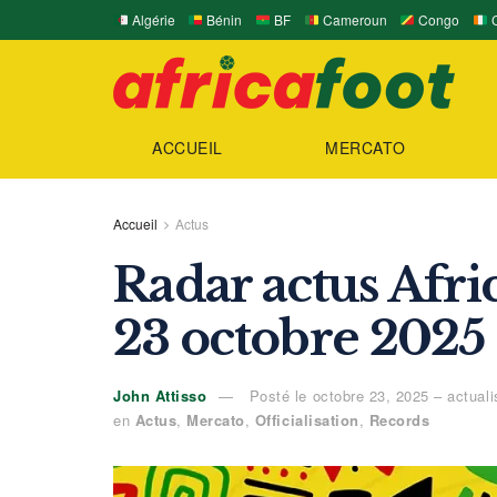
Algérie
Bénin
BF
Cameroun
Congo
C
ACCUEIL
MERCATO
Accueil
Actus
Radar actus Afric
23 octobre 2025
John Attisso
Posté le octobre 23, 2025 – actuali
en
Actus
,
Mercato
,
Officialisation
,
Records