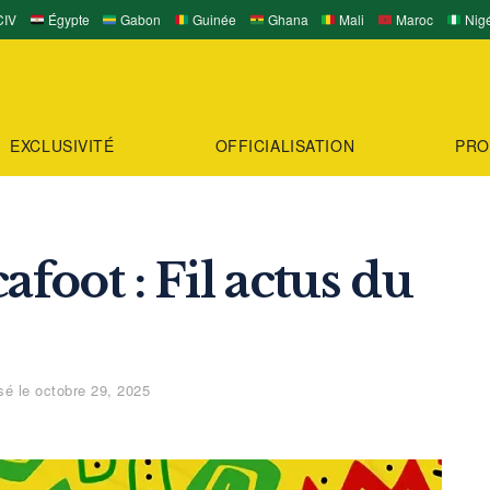
IV
Égypte
Gabon
Guinée
Ghana
Mali
Maroc
Nigé
EXCLUSIVITÉ
OFFICIALISATION
PRO
afoot : Fil actus du
sé le octobre 29, 2025