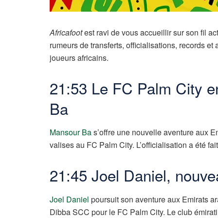
Africafoot
est ravi de vous accueillir sur son fil a
rumeurs de transferts, officialisations, records et
joueurs africains.
21:53 Le FC Palm City en
Ba
Mansour Ba
s’offre une nouvelle aventure aux Em
valises au FC Palm City. L’officialisation a été fai
21:45 Joel Daniel, nouve
Joel Daniel
poursuit son aventure aux Emirats ara
Dibba SCC pour le FC Palm City. Le club émirati a