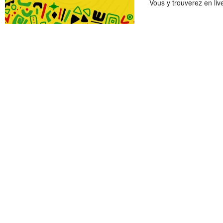
Vous y trouverez en liv