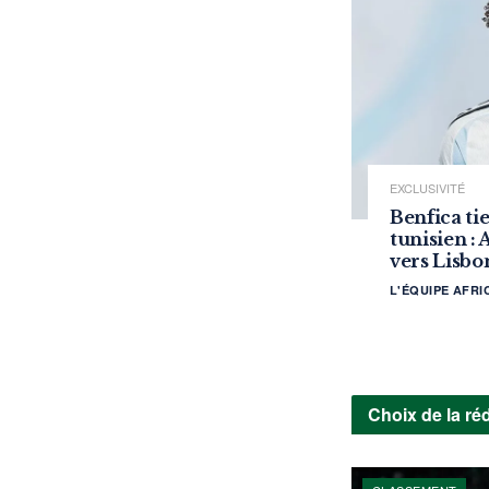
EXCLUSIVITÉ
Benfica ti
tunisien : 
vers Lisb
L'ÉQUIPE AFR
Choix de la ré