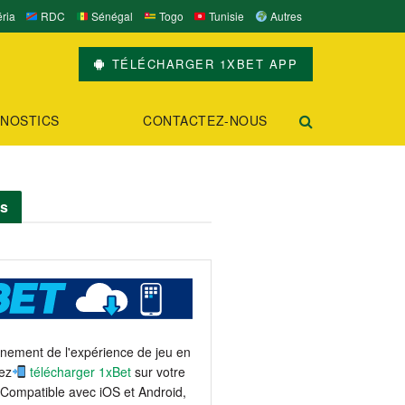
ria
RDC
Sénégal
Togo
Tunisie
Autres
TÉLÉCHARGER 1XBET APP
NOSTICS
CONTACTEZ-NOUS
ts
einement de l'expérience de jeu en
ez
télécharger 1xBet
sur votre
 Compatible avec iOS et Android,